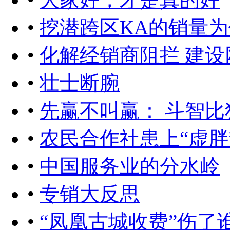
•
挖潜跨区KA的销量
•
化解经销商阻拦 建设
•
壮士断腕
•
先赢不叫赢： 斗智比
•
农民合作社患上“虚胖
•
中国服务业的分水岭
•
专销大反思
•
“凤凰古城收费”伤了