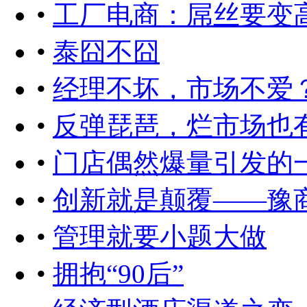
•
工厂电商：屌丝要变
•
泰囧不囧
•
经理不坏，市场不爱
•
反弹琵琶，烂市场也
•
门店偶然爆量引发的
•
创新就是颠覆——豫商
•
管理就要小题大做
•
拥抱“90后”