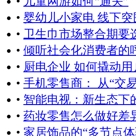
•
儿童网游如何“通关”
•
婴幼儿小家电 线下突
•
卫生巾市场整合期要
•
倾听社会化消费者的
•
厨电企业 如何撬动用
•
手机零售商： 从“交易
•
智能电视：新生态下
•
药妆零售怎么做好差
•
家居饰品的“多节点体