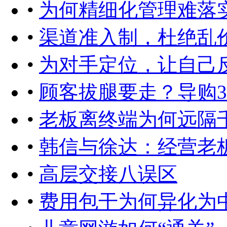
•
为何精细化管理难落
•
渠道准入制，杜绝乱
•
为对手定位，让自己
•
顾客拔腿要走？导购3
•
老板离终端为何远隔
•
韩信与徐达：经营老
•
高层交接八误区
•
费用包干为何异化为