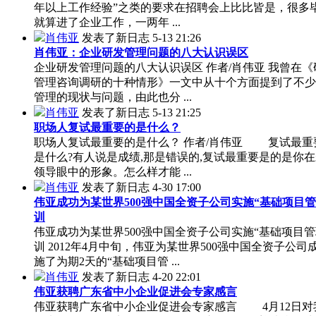
年以上工作经验”之类的要求在招聘会上比比皆是，很多
就算进了企业工作，一两年 ...
肖伟亚
发表了新日志
5-13 21:26
肖伟亚：企业研发管理问题的八大认识误区
企业研发管理问题的八大认识误区 作者/肖伟亚 我曾在《
管理咨询调研的十种情形》一文中从十个方面提到了不少
管理的现状与问题，由此也分 ...
肖伟亚
发表了新日志
5-13 21:25
职场人复试最重要的是什么？
职场人复试最重要的是什么？ 作者/肖伟亚 复试最重
是什么?有人说是成绩,那是错误的,复试最重要是的是你
领导眼中的形象。怎么样才能 ...
肖伟亚
发表了新日志
4-30 17:00
伟亚成功为某世界500强中国全资子公司实施“基础项目管
训
伟亚成功为某世界500强中国全资子公司实施“基础项目管
训 2012年4月中旬，伟亚为某世界500强中国全资子公司
施了为期2天的“基础项目管 ...
肖伟亚
发表了新日志
4-20 22:01
伟亚获聘广东省中小企业促进会专家感言
伟亚获聘广东省中小企业促进会专家感言 4月12日对