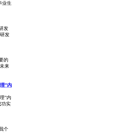
毕业生
研发
研发
要的
在未来
理”内
理”内
成功实
我个