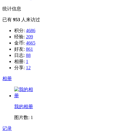
统计信息
已有
953
人来访过
积分:
4686
经验:
209
金币:
4665
好友:
861
日志:
88
相册:
1
分享:
12
相册
我的相册
图片数: 1
记录