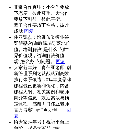
非常合作真理：小合作要放
下态度，彼此尊重。大合作
要放下利益，彼此平衡。一
辈子合作要放下性格，彼此
成就
回复
伟亚观点：培训传道授业答
疑解惑,咨询教练辅导落地价
值。培训解决“是什么”的世
界价值观，咨询解决价值
观“怎么办”的问题。
回复
大家新年好！肖伟亚老师“创
新管理系列之从战略到高效
执行体系锻造”2014年度品牌
课程包已更新和优化，内含
课程大纲、相关案例和老师
简介等信息，欢迎索取与预
定课程，感谢！肖伟亚老师
官方博客http://blog.china...
回
复
给大家拜年啦！祝福平台上
台阶，祝愿大家马上给