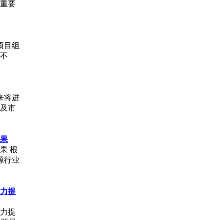
生重要
项目组
着不
来将进
及市
果
果 根
源行业
力提
力提