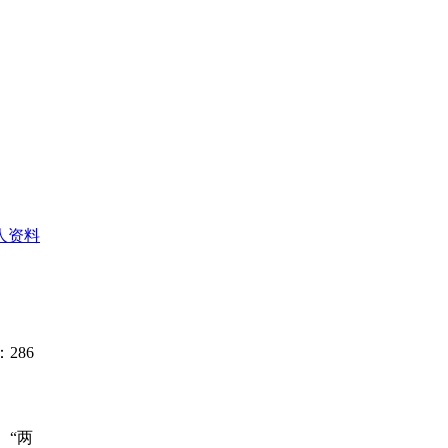
人资料
286
、“两