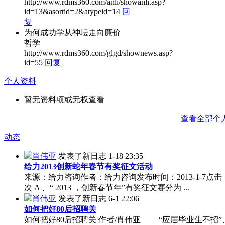
http://www.rdms360.com/anli/showanli.asp?
id=13&asortid=2&atypeid=14
回
复
为何成功学从神坛走向廉价
哲学
http://www.rdms360.com/glgd/shownews.asp?
id=55
回复
个人资料
暂无资料项或无权查看
查看全部个
动态
肖伟亚
发表了新日志
1-18 23:35
给力2013创新蛇年春节有奖征文活动
来源：给力咨询作者：给力咨询发布时间：2013-1-7点击：
次 A 、“ 2013 ，创新春节年”有奖征文赛分为 ...
肖伟亚
发表了新日志
6-1 22:06
如何把好80后招聘关
如何把好80后招聘关 作者/肖伟亚 “应届毕业生不招”