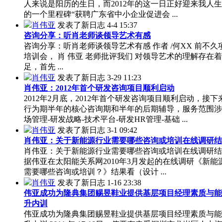
人来说是阳历的生日，而2012年的这一日正好迎来我人
的一个里程碑“获聘广东省中小企业促进会 ...
肖伟亚
发表了新日志
4-4 15:37
咨询分享：听肖老师谈领导艺术有感
咨询分享：听肖老师谈领导艺术有感 作者 /何XX 前不久
培训会， 肖 伟亚 老师批评我们 对领导艺术的理解存在
足，首先 ...
肖伟亚
发表了新日志
3-29 11:23
肖伟亚：2012年首个研发咨询项目顺利启动
2012年2月底，2012年首个研发咨询项目顺利启动，接下
行为期半年的核心咨询期和半年的后期辅导，服务范围涉
场管理-研发战略-技术平台-研发HR管理-基础 ...
肖伟亚
发表了新日志
3-1 09:42
肖伟亚：关于新能源行业需要哪些咨询或培训在线调研结
肖伟亚：关于新能源行业需要哪些咨询或培训在线调研结
据伟亚在太阳能关系网2010年3月发起的在线调研《新能
需要哪些咨询或培训？》结果看（设计 ...
肖伟亚
发表了新日志
1-16 23:38
伟亚成功为隆典集团赐昱鞋业提供基层项目经理素质与能
升内训
伟亚成功为隆典集团赐昱鞋业提供基层项目经理素质与能