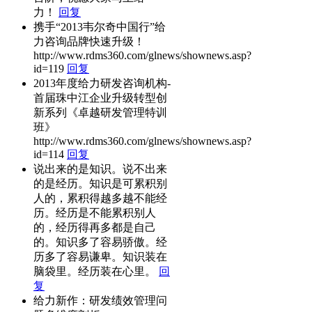
力！
回复
携手“2013韦尔奇中国行”给
力咨询品牌快速升级！
http://www.rdms360.com/glnews/shownews.asp?
id=119
回复
2013年度给力研发咨询机构-
首届珠中江企业升级转型创
新系列《卓越研发管理特训
班》
http://www.rdms360.com/glnews/shownews.asp?
id=114
回复
说出来的是知识。说不出来
的是经历。知识是可累积别
人的，累积得越多越不能经
历。经历是不能累积别人
的，经历得再多都是自己
的。知识多了容易骄傲。经
历多了容易谦卑。知识装在
脑袋里。经历装在心里。
回
复
给力新作：研发绩效管理问