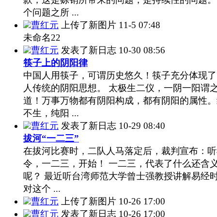
个问题之所 ...
曹红元
上传了新图片
11-5 07:48
未命名22
曹红元
发表了新日志
10-30 08:56
筷子上的阴阳律
中国人用筷子，可谓历史悠久！筷子充分体现了
人传统的阴阳思想。 太极生二仪，一阴一阳谓
道！万事万物都有阴阳构成，都有阴阳的属性。
不生，纯阳 ...
曹红元
发表了新日志
10-29 08:40
拔河“一二三”
在拔河比赛时，二队人马落定后，裁判宣布：听
令，一二三，开始！ 一二三，代表了什么还含
呢？ 最近听台湾师范大学曾士强教授讲解易经
对这个 ...
曹红元
上传了新图片
10-26 17:00
曹红元
发表了新日志
10-26 17:00