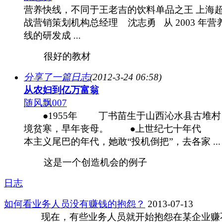
营养快线，不同于王老吉的饮料单品之王 上海
战营销策划机构总经理 沈志勇 从 2003 年营
线的研发成 ...
很好的教材
分享了一篇日志
(2012-3-24 06:58)
从农妇到亿万富翁
随风飘007
●1955年 丁书苗生于山西沁水县古堆村
境贫寒，早年丧母。 ●上世纪七十年代 
本主义尾巴的年代，她敢“投机倒把”，去各家 ...
这是一个创造机会的例子
日志
如何看业务人员没有赚钱的抱怨？
2013-07-13
现在，有些业务人员就开始抱怨在某企业赚