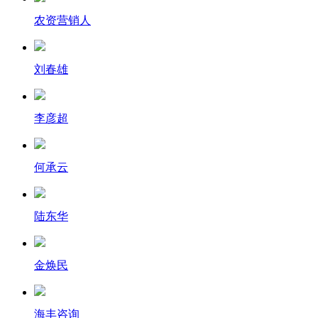
农资营销人
刘春雄
李彦超
何承云
陆东华
金焕民
海丰咨询