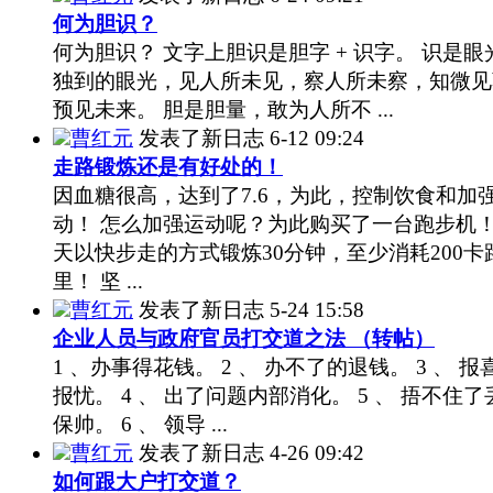
何为胆识？
何为胆识？ 文字上胆识是胆字 + 识字。 识是眼
独到的眼光，见人所未见，察人所未察，知微见
预见未来。 胆是胆量，敢为人所不 ...
曹红元
发表了新日志
6-12 09:24
走路锻炼还是有好处的！
因血糖很高，达到了7.6，为此，控制饮食和加
动！ 怎么加强运动呢？为此购买了一台跑步机
天以快步走的方式锻炼30分钟，至少消耗200卡
里！ 坚 ...
曹红元
发表了新日志
5-24 15:58
企业人员与政府官员打交道之法 （转帖）
1 、办事得花钱。 2 、 办不了的退钱。 3 、 报
报忧。 4 、 出了问题内部消化。 5 、 捂不住了
保帅。 6 、 领导 ...
曹红元
发表了新日志
4-26 09:42
如何跟大户打交道？