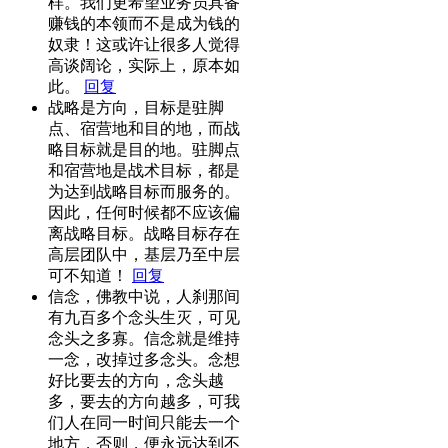
样。我们更希望业务员具备
赚钱的本领而不是成为钱的
奴隶！这或许让很多人觉得
高谈阔论，实际上，原本如
此。
回复
战略是方向，目标是驻脚
点、宿营地和目的地，而战
略目标就是目的地。驻脚点
和宿营地是战术目标，都是
为达到战略目标而服务的。
因此，任何时候都不应该偏
离战略目标。战略目标存在
高层团队中，基层乃至中层
可不知道！
回复
信念，佛教中说，人刹那间
有九百多个念头生灭，可见
念头之多寡。信念就是维持
一念，改掉过多念头。念想
好比要去的方向，念头越
多，要去的方向越多，可我
们人在同一时间只能去一个
地方，否则，便永远达到不