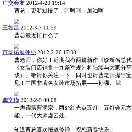
广交会友
2012-4-20 19:14
曹总，更新过慢了，呵呵呵，加油啊
王如昌
2012-3-7 11:59
曹总最近忙什么了
市场拓展孙强
2012-2-26 17:00
曹老师，你好！近期我有两篇新作《诊断省总代
《女装门店销售十九条军规》将陆续与大家分享
载）。敬请你关注一下，同时也请曹老师提出宝
见！中国非著名女装市场拓展——孙强。
龚文瑾
2012-2-5 00:08
一声霹雳曹洞宗，两处红光点五灯；五灯会元六
能，一代大师虚云处。
知道曹总喜欢悟道修禅，祝您新春快乐！