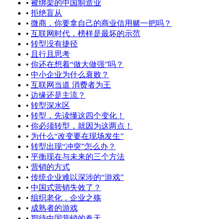
•
被绑架的中国制造业
•
拒绝盲从
•
微商，你要拿自己的商业信用赌一把吗？
•
互联网时代，榜样是最坏的示范
•
转型没有捷径
•
且行且思考
•
你还在想着“做大做强”吗？
•
中小企业为什么衰败？
•
互联网当道 消费者为王
•
边缘还是主流？
•
转型深水区
•
转型，先读懂这四个变化！
•
你必须转型，就因为这两点！
•
为什么“改变要在现场发生”
•
转型出现“冲突”怎么办？
•
平衡现在与未来的三个方法
•
营销的方式
•
传统企业难以深涉的“游戏”
•
中国式营销失效了？
•
组织老化，企业之殇
•
成熟者的游戏
•
期待中国营销的春天