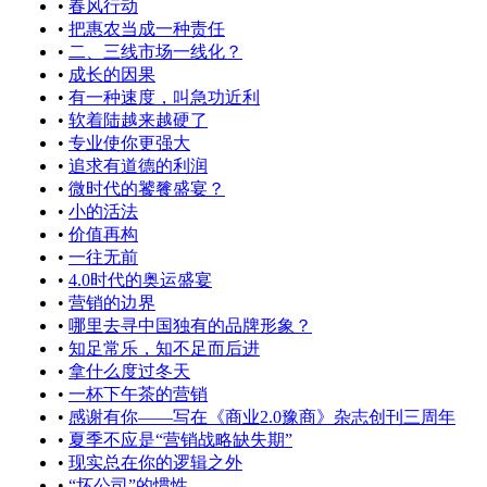
•
春风行动
•
把惠农当成一种责任
•
二、三线市场一线化？
•
成长的因果
•
有一种速度，叫急功近利
•
软着陆越来越硬了
•
专业使你更强大
•
追求有道德的利润
•
微时代的饕餮盛宴？
•
小的活法
•
价值再构
•
一往无前
•
4.0时代的奥运盛宴
•
营销的边界
•
哪里去寻中国独有的品牌形象？
•
知足常乐，知不足而后进
•
拿什么度过冬天
•
一杯下午茶的营销
•
感谢有你——写在《商业2.0豫商》杂志创刊三周年
•
夏季不应是“营销战略缺失期”
•
现实总在你的逻辑之外
•
“坏公司”的惯性