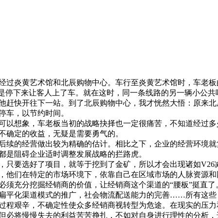
经过炎黄艺术馆和北辰购物中心。车行至炎黄艺术馆时，车老板
还是停下来让客人上了车。就在这时，同一条线路的另一辆小公共
他赶快开往下一站。到了北辰购物中心，我才恍然大悟：原来北
停车，以节约时间。
可以想象，车老板当初的战略抉择也一定很痛苦，不知道经过多
不确定的收益，无疑是需要勇气的。
后续的经营做出较为精确的估计。相比之下，企业的经营环境就
都是阻碍企业适时调整发展战略的拦路虎。
，只要选好了项目，就等于挖到了金矿，所以才会出现诸如V26
商，他们在特定的市场环境下，依靠自己在区域市场的人脉资源
必须充分挖掘经销商的价值，让经销商这个渠道的“腰板”挺直了
扁平化渠道模式的推广，社会物流配送能力的完善……所有这些
过程艰辛，不确定性使众多经销商视转型为危途。在现实的压力
但必将慢慢失去的利益苦苦挣扎，不如对自身进行理性的分析，