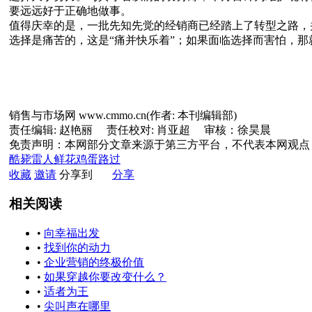
要远远好于正确地做事。
值得庆幸的是，一批先知先觉的经销商已经踏上了转型之路，
选择是痛苦的，这是“痛并快乐着”；如果面临选择而害怕，那
销售与市场网 www.cmmo.cn(作者: 本刊编辑部)
责任编辑: 赵艳丽 责任校对: 肖亚超 审核：徐昊晨
免责声明：本网部分文章来源于第三方平台，不代表本网观点
酷毙
雷人
鲜花
鸡蛋
路过
收藏
邀请
分享到
分享
相关阅读
•
向幸福出发
•
找到你的动力
•
企业营销的终极价值
•
如果穿越你要改变什么？
•
适者为王
•
尖叫声在哪里