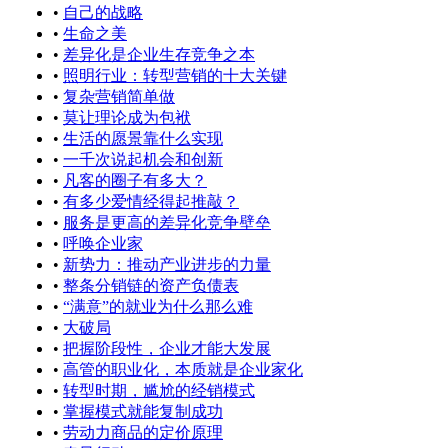
•
自己的战略
•
生命之美
•
差异化是企业生存竞争之本
•
照明行业：转型营销的十大关键
•
复杂营销简单做
•
莫让理论成为包袱
•
生活的愿景靠什么实现
•
一千次说起机会和创新
•
凡客的圈子有多大？
•
有多少爱情经得起推敲？
•
服务是更高的差异化竞争壁垒
•
呼唤企业家
•
新势力：推动产业进步的力量
•
整条分销链的资产负债表
•
“满意”的就业为什么那么难
•
大破局
•
把握阶段性，企业才能大发展
•
高管的职业化，本质就是企业家化
•
转型时期，尴尬的经销模式
•
掌握模式就能复制成功
•
劳动力商品的定价原理