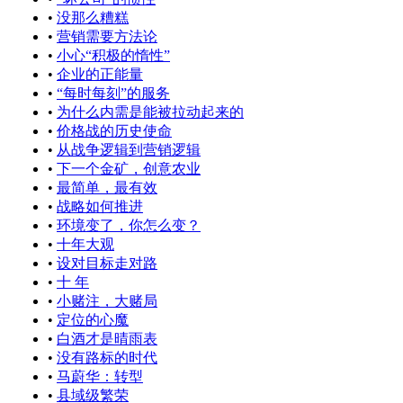
•
没那么糟糕
•
营销需要方法论
•
小心“积极的惰性”
•
企业的正能量
•
“每时每刻”的服务
•
为什么内需是能被拉动起来的
•
价格战的历史使命
•
从战争逻辑到营销逻辑
•
下一个金矿，创意农业
•
最简单，最有效
•
战略如何推进
•
环境变了，你怎么变？
•
十年大观
•
设对目标走对路
•
十 年
•
小赌注，大赌局
•
定位的心魔
•
白酒才是晴雨表
•
没有路标的时代
•
马蔚华：转型
•
县域级繁荣