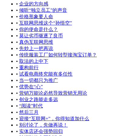
•
企业的方向感
•
倾听“独立员工”的声音
•
价格形象要人命
•
互联网思维这个“孙悟空”
•
你的使命是什么？
•
莫让劣币驱逐了良币
•
真伪互联网思维
•
先炒上一把再说
•
传统服装工厂如何转型接淘宝订单？
•
取法的上中下
•
重构前行
•
试看电商终究能有多任性
•
当一切都只为推广
•
优势在“心”
•
营销万能论必然导致营销无用论
•
创业之路能走多远
•
“阅读”时代
•
然后三月
•
迎接“互联网+”，你得知道加什么
•
别讨论了，先做再说！
•
实体店还会强势回归