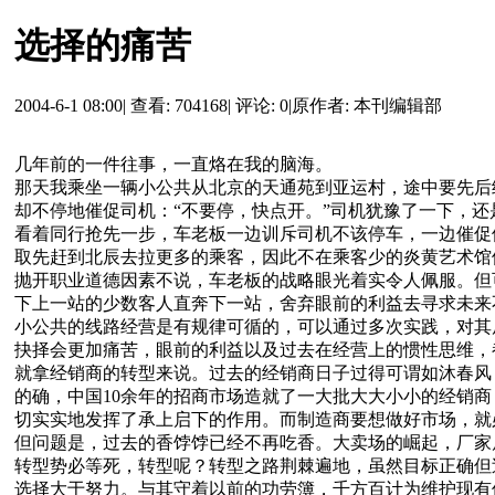
选择的痛苦
2004-6-1 08:00
|
查看: 704168
|
评论: 0
|
原作者: 本刊编辑部
几年前的一件往事，一直烙在我的脑海。
那天我乘坐一辆小公共从北京的天通苑到亚运村，途中要先后
却不停地催促司机：“不要停，快点开。”司机犹豫了一下，
看着同行抢先一步，车老板一边训斥司机不该停车，一边催促
取先赶到北辰去拉更多的乘客，因此不在乘客少的炎黄艺术馆
抛开职业道德因素不说，车老板的战略眼光着实令人佩服。但
下上一站的少数客人直奔下一站，舍弃眼前的利益去寻求未来
小公共的线路经营是有规律可循的，可以通过多次实践，对其
抉择会更加痛苦，眼前的利益以及过去在经营上的惯性思维，
就拿经销商的转型来说。过去的经销商日子过得可谓如沐春风
的确，中国10余年的招商市场造就了一大批大大小小的经销
切实实地发挥了承上启下的作用。而制造商要想做好市场，就
但问题是，过去的香饽饽已经不再吃香。大卖场的崛起，厂家
转型势必等死，转型呢？转型之路荆棘遍地，虽然目标正确但
选择大于努力。与其守着以前的功劳簿，千方百计为维护现有