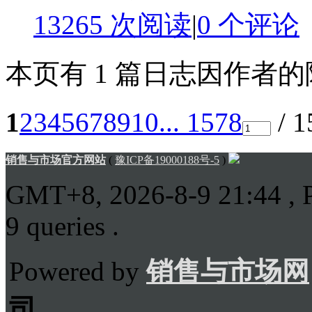
13265 次阅读
|
0
个评论
本页有 1 篇日志因作者
1
2
3
4
5
6
7
8
9
10
... 1578
/ 
销售与市场官方网站
(
豫ICP备19000188号-5
)
GMT+8, 2026-8-9 21:44
, 
9 queries .
Powered by
销售与市场网
司