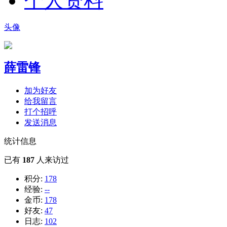
个人资料
头像
薛雷锋
加为好友
给我留言
打个招呼
发送消息
统计信息
已有
187
人来访过
积分:
178
经验:
--
金币:
178
好友:
47
日志:
102