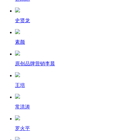
史贤龙
素颜
原创品牌营销李晨
王培
常洪涛
罗火平