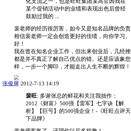
化支流之一，也是旺旺集团某高官因我在
某个促销活动中的业绩和表现出色后曾经
鼓励过我的 ...
裴老师的经历很厉害，如今又是知名品牌的负责
相信裴老师一定会创造更好的佳绩，向你学习、
好！
我在曾在知名企业工作，但出来创业后，几经挫
都是并不真正了解自己优点的错。还是应该象您
样，一步一个脚印，才能走出人生不断的辉煌！
张俊屏
2012-7-13 14:19
裴旺
: 多谢张总的鲜花和关注我拙作：
2012《财富》500强【雷军】七字诀【解
析】【巨亏】的500强企业！-《旺旺点评天
下品牌》
裴老师客气了，还望你以后多指教！