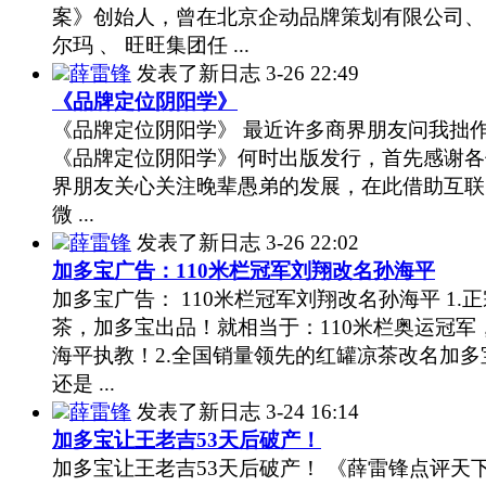
案》创始人，曾在北京企动品牌策划有限公司、
尔玛 、 旺旺集团任 ...
薛雷锋
发表了新日志
3-26 22:49
《品牌定位阴阳学》
《品牌定位阴阳学》 最近许多商界朋友问我拙
《品牌定位阴阳学》何时出版发行，首先感谢各
界朋友关心关注晚辈愚弟的发展，在此借助互联
微 ...
薛雷锋
发表了新日志
3-26 22:02
加多宝广告：110米栏冠军刘翔改名孙海平
加多宝广告： 110米栏冠军刘翔改名孙海平 1.
茶，加多宝出品！就相当于：110米栏奥运冠军
海平执教！2.全国销量领先的红罐凉茶改名加多
还是 ...
薛雷锋
发表了新日志
3-24 16:14
加多宝让王老吉53天后破产！
加多宝让王老吉53天后破产！ 《薛雷锋点评天