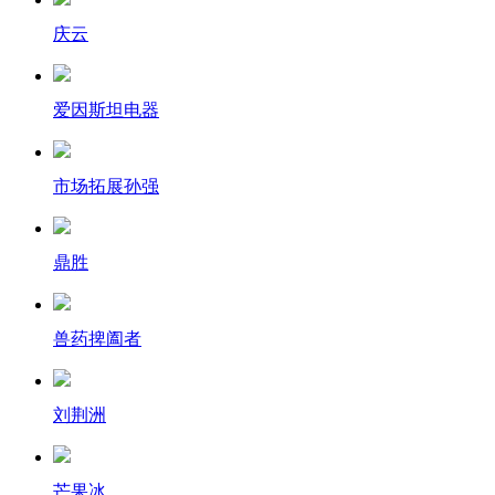
庆云
爱因斯坦电器
市场拓展孙强
鼎胜
兽药捭阖者
刘荆洲
芒果冰