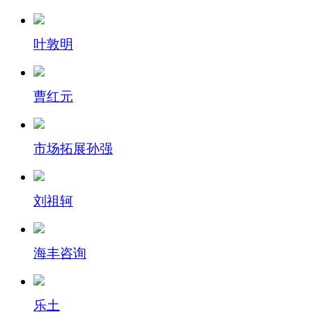
叶敦明
曹红元
市场拓展孙强
刘祖轲
海丰咨询
乐土