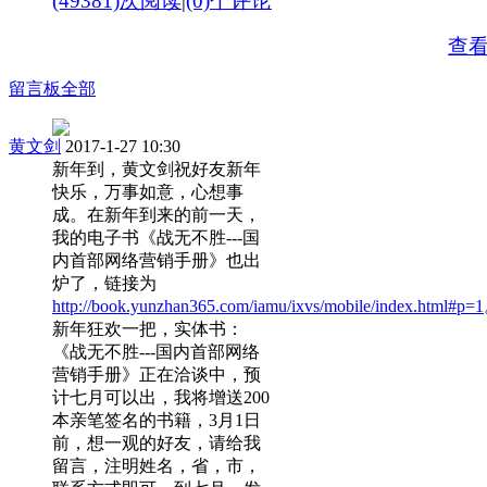
(49381)次阅读
|
(0)个评论
查
留言板
全部
黄文剑
2017-1-27 10:30
新年到，黄文剑祝好友新年
快乐，万事如意，心想事
成。在新年到来的前一天，
我的电子书《战无不胜---国
内首部网络营销手册》也出
炉了，链接为
http://book.yunzhan365.com/iamu/ixvs/mobile/index.html#p=1
新年狂欢一把，实体书：
《战无不胜---国内首部网络
营销手册》正在洽谈中，预
计七月可以出，我将增送200
本亲笔签名的书籍，3月1日
前，想一观的好友，请给我
留言，注明姓名，省，市，