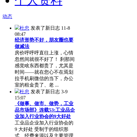
个人资料
动态
杜忠
发表了新日志
11-8
08:47
经济形势不好，朋友圈也要
做减法
房价呼呼呼直往上涨，心情
忽然间就很不好了！ 刹那间
感觉啥东西都贵了，尤其是
时间——就在您心不在焉划
拉手机刷微信的当下，办公
室的租金贵了、老 ...
杜忠
发表了新日志
3-9
15:07
《做事、做市、做势，工业
品市场部》连载53:工业品企
业加入行业协会的9大好处
工业品企业加入行业协会的
9 大好处 受制于的组织形
式、经费来源以及主要管理