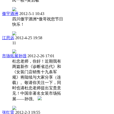
民一枚--黄启敏
傲宇酒洲
2012-5-1 10:43
四川傲宇酒洲*傲哥祝您节日
快乐！
江思远
2012-4-25 19:58
11
市场拓展孙强
2012-2-26 17:01
杜忠老师，你好！近期我有
两篇新作《诊断省总代》和
《女装门店销售十九条军
规》将陆续与大家分享（连
载）。敬请你关注一下，同
时也请杜忠老师提出宝贵意
见！中国非著名女装市场拓
展——孙强。
张红雷
2012-2-3 19:55