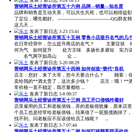
乐土
发表了新日志
3-24 18:13
营销网乐土经营诊所第五十六例 品牌---销量---知名度
品牌和销售是互动关系，可以共生共死，也可以相得益彰
了定位，哪先都好。 ------------------------------------QQ群
这几天 ...
乐土
发表了新日志
3-23 15:41
营销网乐土经营诊所第五十五例 零售小店提升名气的几
在日常经营中，怎么提升商店的名气？ 主要症状 
何为气 如何提升 处方主味 多扬长多避短 实力
名气两字如高山 众 ...
乐土
发表了新日志
3-20 08:29
营销网乐土经营诊所第五十四例 如何创造“替代”良机
店主：您好，来了大哥，您今天要点什么？ 顾客：
卖给我的**酒太贵了，这次多少钱？ 店主：哦！**
常价格一直不稳定，我尽量都给 ...
乐土
发表了新日志
3-8 08:37
营销网乐土经营诊所第五十三例 员工开口借钱咋着好
店里雇用的员工和老板借钱，弄的老板很犹豫，原来店里
个员工也是经常给老板借钱，结果借了一屁股债跑掉了，
找不到。问老板应不应该借给员工钱呢？ ...
乐土
发表了新日志
3-7 07:44
营销网乐土经营诊所第五十二例 如何打破顾客联手砍价