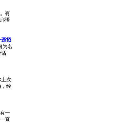
。有
友韩邱语
个歪招
何为名
说话
你上次
酒，经
有一
一直