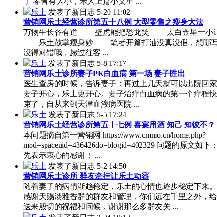
了 零售有大小，笨人上篇小文重 ...
乐土
发表了新日志
5-20 11:02
营销网乐土经营诊所第五十八例 大型零售之瘦身大法
万物生长各有道 壁虎能把恐龙笑 太白金星一小
乐土鼓掌瘦身妙 笔者开篇打油没真没假，想哪写
没得对错哦，愿过往客 ...
乐土
发表了新日志
5-8 17:17
营销网乐土诊所妻子PK白血病 第一场 妻子胜出
医生查房的时候，告诉妻子：再过上几天就可以出院回家
妻子开心，乐土更开心。妻子治疗白血病的第一个疗程快
束了，自从来到天津血液病医院 ...
乐土
发表了新日志
5-5 17:24
营销网乐土经营诊所第五十七例 喜宴用酒 知己 知彼不？
本问题摘自第一营销网 https://www.cmmo.cn/home.php?
mod=spaceuid=486426do=blogid=402329 问题的原文如
先表示衷心的感谢！ ...
乐土
发表了新日志
5-2 14:50
营销网乐土诊所 群友牵挂让乐土动容
随着妻子的病情渐趋稳定，乐土的心情也逐步稳定下来。
感谢天赐淡雅香群的群友和管理，你们远在千里之外，给
送来殷切的祝福和问候，谢谢那么多群友关 ...