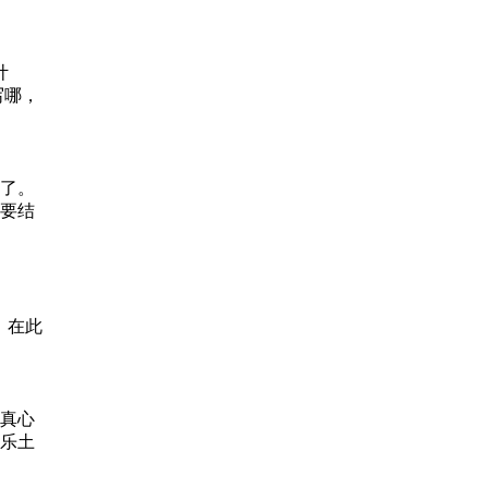
计
哪，
了。
要结
下： 在此
真心
乐土