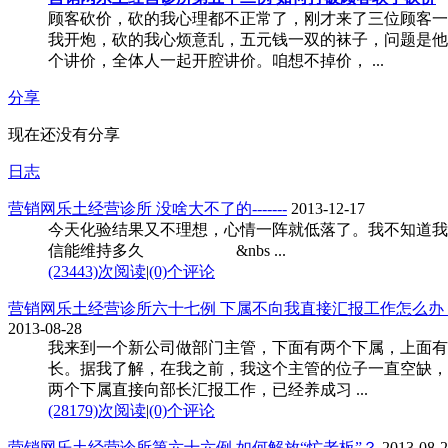
顾客砍价，砍的我心理都不正常了，刚才来了三位顾客一
我开炮，砍的我心烦意乱，五元钱一双的袜子，问题是他
个讲价，全体人一起开腔讲价。咱想不掉价， ...
分享
现在还没有分享
日志
营销网乐土经营诊所 没啥大不了的-------
2013-12-17
今天化验结果又不理想，心情一阵就低落了。我不知道我
信能维持多久 &nbs ...
(23443)次阅读
|
(0)个评论
营销网乐土经营诊所六十七例 下属不向我直接汇报工作怎么办
2013-08-28
我来到一个新公司做部门主管，下面有两个下属，上面有
长。据我了解，在我之前，我这个主管的位子一直空缺，
两个下属直接向部长汇报工作，已经养成习 ...
(28179)次阅读
|
(0)个评论
营销网乐土经营诊所第六十六例 如何解放“忙老板”？
2013-08-