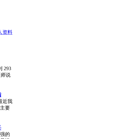
人资料
293
医师说
指
最近我
的主要
妥
较强的