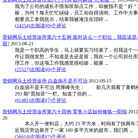
我为了公司的成长不惜加班加点工作，却被指不是 “ 好 ”
板，为何？每天忙忙碌碌，员工却自得清闲。工作中大事
都要员工拿我批示，结果我被淹没在琐碎 ...
(24254)次阅读
|
(0)个评论
营销网乐土经营诊所第六十五例 面对这么一个职位，我应该是
留?
2013-08-21
我是一个职高的学生，马上就要实习结束了，但我这个一
作让我很发愁，不知道是去还是留，我在一个公司担任库
理工作，但这项工作我感觉很枯燥，能展 ...
(25527)次阅读
|
(0)个评论
营销网乐土经营诊所 白血病不是不可治
2012-09-15
白血病不是不可治 周厚峰先生： 前几天我看了黄鹤
293 期“觅知音”一栏。知道了你的 ...
(61481)次阅读
|
(7)个评论
营销网乐土经营诊所第六十四例 零售小店如何修炼一阳指
2012
26
本人开一便利店，大约 25 平方米，时间有了快两年
近我店旁边新开了一家 100 多平方米的超市，我们两 ...
(56614)次阅读
|
(2)个评论