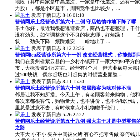
地段（其中两家是中高层次、一家是中低层次、还有一家
力股），都是小区超市，周围竞争也比较少， ...
乐土
发表了新日志
8-16 01:10
营销网乐土经营诊所第六十二例 守店热情咋地下降了哪
乐土你好，最近我很想逃避看店，商品也不想整理，干什
没有劲头，如何调整这个不良的状态哪，好烦躁！ 
状 劲头下降 烦躁难安 啥地出了 ...
乐土
发表了新日志
8-12 22:36
营销网leu经营诊所第六十一例 改变经营模式，你能做到
我们在贵州省紫云县的一乡村小镇开了一家大约90平方
市，大概投资24万左右。经营有4个月，但营业额每天却
过500块钱，偶尔赶场也叫赶集的时候营业额勉 ...
乐土
发表了新日志
8-11 15:30
营销网乐土经营诊所第六十例 邻居顾客为啥对你不满
邻居让我不知所措。今天上午，有老顾客前来购物，他和
每次来都很客气，购物量大，也不讲价，也不许我让钱，
里总是过意不去，有时候拿点小礼物赠予他们， ...
乐土
发表了新日志
5-26 22:22
营销网乐土经营诊所第五十九例 强大主干才是中型零售
之路
大不大 小不小 夹在中间被火烤 有心不把零售做 奈何钱