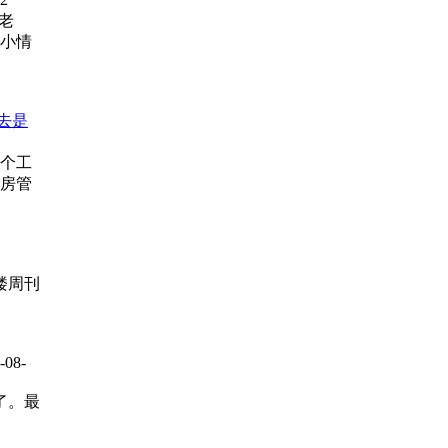
 老
小情
去是
个工
房管
楼周刊
-08-
了。最