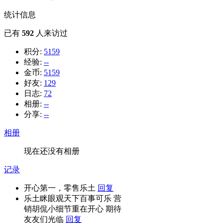
统计信息
已有
592
人来访过
积分:
5159
经验:
--
金币:
5159
好友:
129
日志:
72
相册:
--
分享:
--
相册
现在还没有相册
记录
开心第一，零售乐土
回复
乐土眯眼观天下百事可乐 营
销胡侃小细节重在开心 期待
友友们光临
回复