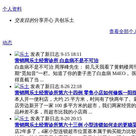
个人资料
交友目的
分享开心 共创乐土
查看全部个
动态
乐土
发表了新日志
9-15 18:11
营销网乐土经营诊所 白血病不是不可治
白血病不是不可治 周厚峰先生： 前几天我看了黄鹤楼周刊 
期“觅知音”一栏。知道了你的妻子患了白血病 M4EO 。
得直截了当 ...
乐土
发表了新日志
8-26 22:18
营销网乐土经营诊所第六十四例 零售小店如何修炼一阳
本人开一便利店，大约 25 平方米，时间有了快两年了。
店旁边新开了一家 100 多平方米的超市，我们两家经营
品种差不多，而超市比我的小店商 ...
乐土
发表了新日志
8-20 20:15
营销网乐土经营诊所第六十三例 小型连锁如何走的更稳
店2年多了，4家小型连锁超市位置基本属于购买能力比