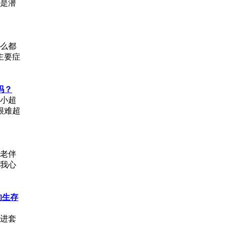
是潜
么都
主要症
吗？
的小超
很难超
老伴
我心
的生存
儿进套