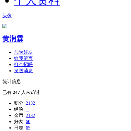
个人资料
头像
黄润霖
加为好友
给我留言
打个招呼
发送消息
统计信息
已有
247
人来访过
积分:
2132
经验:
--
金币:
2132
好友:
60
日志:
65