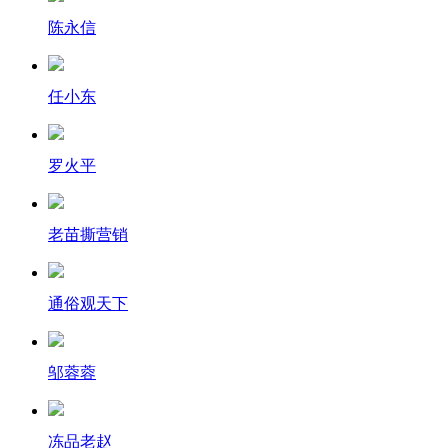
陈永信
任小东
罗火平
老苗撕营销
通俗观天下
邬蓉蓉
冻品老赵