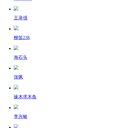
王录强
柳笛238
海石头
张飒
缘木求木鱼
李兴敏