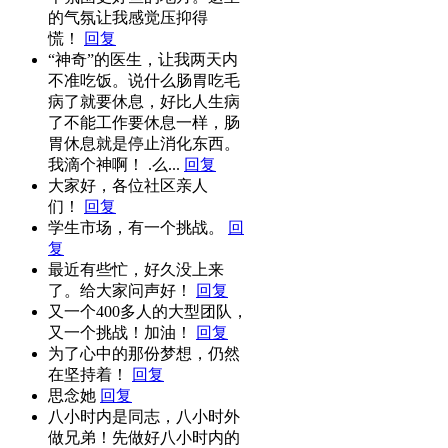
的气氛让我感觉压抑得
慌！
回复
“神奇”的医生，让我两天内
不准吃饭。说什么肠胃吃毛
病了就要休息，好比人生病
了不能工作要休息一样，肠
胃休息就是停止消化东西。
我滴个神啊！ .么...
回复
大家好，各位社区亲人
们！
回复
学生市场，有一个挑战。
回
复
最近有些忙，好久没上来
了。给大家问声好！
回复
又一个400多人的大型团队，
又一个挑战！加油！
回复
为了心中的那份梦想，仍然
在坚持着！
回复
思念她
回复
八小时内是同志，八小时外
做兄弟！先做好八小时内的