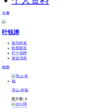
个人资料
头像
叶钰涛
加为好友
给我留言
打个招呼
发送消息
相册
灵山-祈福
图片数: 8