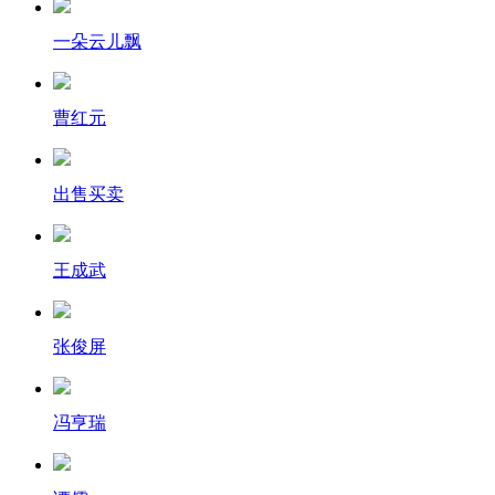
一朵云儿飘
曹红元
出售买卖
王成武
张俊屏
冯亨瑞