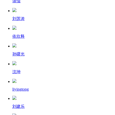
谭儒
刘莲涛
依欣释
孙曙光
沈坤
liyingtong
刘建乐