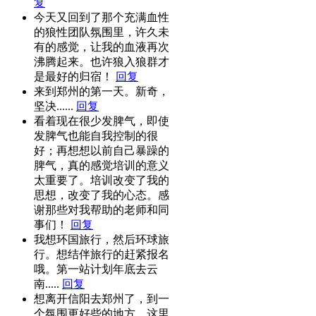
复
今天又回到了那个充满血性
的狼性团队氛围里，许久未
有的感觉，让我的血液再次
沸腾起来。也许狼入狼群才
是最好的归宿！
回复
来到郑州的第一天。新奇，
坚决......
回复
看着现在很少发脾气，即使
发脾气也能自我控制的很
好；再想想以前自己暴躁的
脾气，真的感觉培训的意义
太重要了。培训改变了我的
思想，改变了我的心态。感
谢那些对我帮助的老师和同
事们！
回复
我想环国旅行，然后环球旅
行。想结伴旅行的赶紧报名
哦。第一站计划年底去云
南.....
回复
想离开信阳去郑州了，到一
个氛围更好些的地方。这里