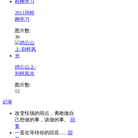
2011同程
网学习
图片数:
36
鸡公山上-
别样风光
图片数:
12
记录
改变怯场的弱点，勇敢做自
己想做的事，该做的事。
回
复
一直在等待你的回音......
回