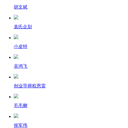
胡文斌
袁氏企划
小皮特
吴鸿飞
创业导师权恩雷
毛毛卿
侯军伟