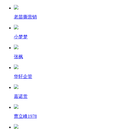
老苗撕营销
小梦梦
张枫
华轩企管
嘉诺赏
曹立峰1978