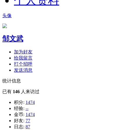
个人资料
头像
邹文武
加为好友
给我留言
打个招呼
发送消息
统计信息
已有
146
人来访过
积分:
1474
经验:
--
金币:
1474
好友:
77
日志:
87