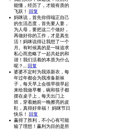
能懂，经历了，才能有质的
飞跃！
回复
妈咪说，首先你得端正自己
的生活态度，首先要人妻，
为人母，要把这二个做好，
再做好你的工作，才是真生
活！妈咪说得让我想了一个
月。有时候真的是一味追求
私心而忽略了一起共处的和
谐！我们活着的本质为什么
呢？...
回复
婆婆不定时为我添新衣，每
年过年都会为我准备新袜
子，每天早上会很早很早起
来给我做早餐，碗和筷子都
摆在桌子上，每天出门上
班，穿着她前一晚擦亮的皮
靯，真得好幸福！ 妈咪节日
快乐！
回复
赢得了胜利，不小心有可能
输了理想！赢利为目的是所