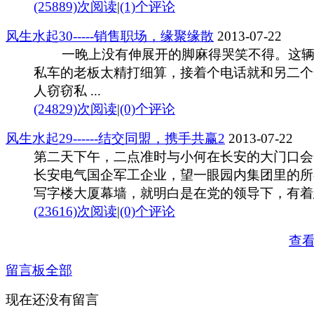
(25889)次阅读
|
(1)个评论
风生水起30-----销售职场，缘聚缘散
2013-07-22
一晚上没有伸展开的脚麻得哭笑不得。这辆
私车的老板太精打细算，接着个电话就和另二个
人窃窃私 ...
(24829)次阅读
|
(0)个评论
风生水起29------结交同盟，携手共赢2
2013-07-22
第二天下午，二点准时与小何在长安的大门口会
长安电气国企军工企业，望一眼园内集团里的所
写字楼大厦幕墙，就明白是在党的领导下，有着悠 
(23616)次阅读
|
(0)个评论
查
留言板
全部
现在还没有留言