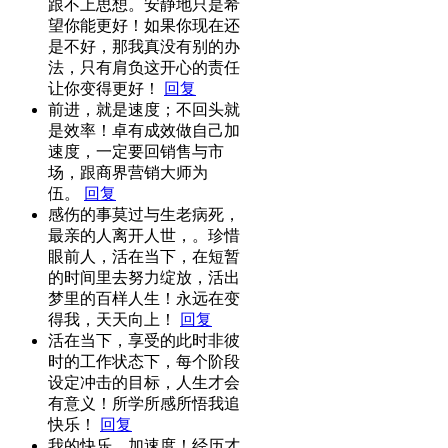
跟不上思想。安静地只是希
望你能更好！如果你现在还
是不好，那我真没有别的办
法，只有肩负这开心的责任
让你变得更好！
回复
前进，就是速度；不回头就
是效率！卓有成效做自己加
速度，一定要回销售与市
场，跟商界营销大师为
伍。
回复
感伤的事莫过与生老病死，
最亲的人离开人世，。珍惜
眼前人，活在当下，在短暂
的时间里去努力绽放，活出
梦里的百样人生！永远在变
得我，天天向上！
回复
活在当下，享受的此时非彼
时的工作状态下，每个阶段
设定冲击的目标，人生才会
有意义！所学所感所悟我追
快乐！
回复
我的快乐，加速度！经历才