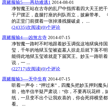
愿赌服输5-----再劫难逃1
2014-08-01
净智魔王站在古寺的乱尸中指挥着四大天王把千
干尸摆正，盘腿打座的列队而立，披麻带孝。 
的正堂门前摆着一张掉漆残腿破桌， ...
(24335)次阅读
|
(0)个评论
愿赌服输4----凶煞古寺
2014-07-15
净智魔一路时不时地跟着妙玉调侃这地狱疯传国
玺，千年的地狱玉玺被盗墓人掠走后就下落不明
能得此地狱玉玺谁就是下届冥王。妙玉一路听着
说，一 ...
(22717)次阅读
|
(0)个评论
愿赌服输3----无中生有
2014-07-15
听着一声令：“押过来”，四魔头把妙玉押到魔头
前，他半信半疑严肃说：“你，不要再玩花样，
纸，一旦变不出个让我欢喜的，你会死得横坚都
看。 ...