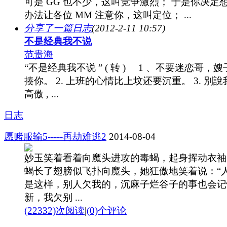
可是 GG 也不少，这叫竞争激烈； 于是你决定
办法让各位 MM 注意你，这叫定位； ...
分享了一篇日志
(2012-2-11 10:57)
不是经典我不说
范贵海
“不是经典我不说 ” ( 转 ) 1 、不要迷恋哥，
揍你。 2. 上班的心情比上坟还要沉重。 3. 別說
高傲 , ...
日志
愿赌服输5-----再劫难逃2
2014-08-04
妙玉笑着看着向魔头进攻的毒蝎，起身挥动衣袖
蝎长了翅膀似飞扑向魔头，她狂傲地笑着说：“
是这样，别人欠我的，沉麻子烂谷子的事也会记
新，我欠别 ...
(22332)次阅读
|
(0)个评论