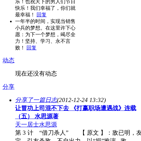
乐！也祝天下的男人们节日
快乐！我们幸福了，你们就
最幸福！
回复
一年半的时间，实现当销售
小兵的梦想。在这里许下心
愿：为下一个梦想，竭尽全
力！坚持、学习、永不言
败！
回复
动态
现在还没有动态
分享
分享了一篇日志
(2012-12-24 13:32)
让冒功上司混不下去 《打赢职场遭遇战》连载
（五） 水思源著
天一居士水思源
第 3 计 “借刀杀人” 【 原文 】：敌已明，
定，引友杀敌，不自出力，以“损”推演 敌 ...