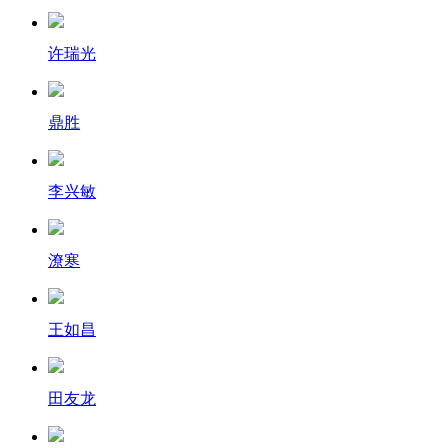
许瑞光
鼎胜
李兴敏
潦寒
王如昌
田友龙