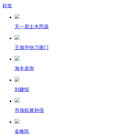
好友
天一居士水思源
王旭升快刀唐门
海丰咨询
刘建恒
市场拓展孙强
金焕民