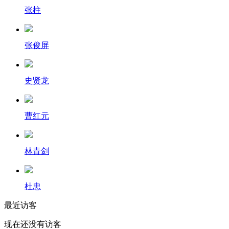
张柱
张俊屏
史贤龙
曹红元
林青剑
杜忠
最近访客
现在还没有访客