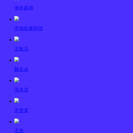
海丰咨询
市场拓展孙强
王狄凡
魏长永
流水流
史贤龙
王亮