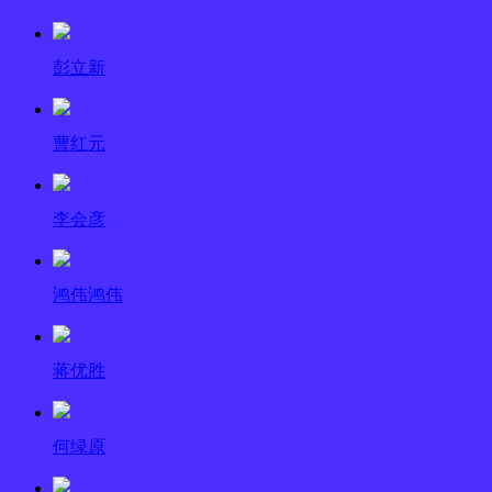
彭立新
曹红元
李会彦
鸿伟鸿伟
蒋优胜
何绿原