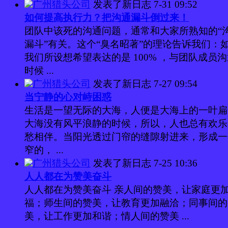
广州猎头公司
发表了新日志
7-31 09:52
如何提高执行力？把沟通漏斗倒过来！
团队中该死的沟通问题，通常和大家所熟知的“
漏斗”有关。这个“臭名昭著”的理论告诉我们：
我们所设想希望表达的是 100% ，与团队成员
时候 ...
广州猎头公司
发表了新日志
7-27 09:54
当宁静的心对峙困惑
生活是一望无际的大海，人便是大海上的一叶扁
大海没有风平浪静的时候，所以，人也总有欢乐
愁相伴。当阳光透过门帘的缝隙射进来，形成一
窄的， ...
广州猎头公司
发表了新日志
7-25 10:36
人人都在为赞美奋斗
人人都在为赞美奋斗 亲人间的赞美，让家庭更
福；师生间的赞美，让教育更加融洽；同事间的
美，让工作更加和谐；情人间的赞美 ...