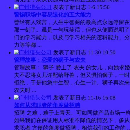
广州猎头公司
发表了新日志
1-6 15:56
警惕职场中容易退化的五大能力
曾经有人戏言，人生中智商的最高点永远停留在
那一刻了。虽是一句玩笑话，但也从侧面说明了
们的学习能力，以及与学习相关的逻辑能力、分
力等等都 ...
广州猎头公司
发表了新日志
11-30 10:50
管理故事：恋爱的狮子与农夫
管理故事： 狮子 爱上了 农夫 的女儿，向她求
夫不忍将女儿许配给野兽，但又惧怕狮子，一时
拒绝，于是他急中生智，心生一计。狮子再次来
农夫时 ...
广州猎头公司
发表了新日志
11-16 16:08
如何从求职者的角度做招聘
招聘 之难，难于上青天。可如同做产品市场一
如果我们在保证用人标准不降低的情况下，多从
求职者 方便的角度做招聘，相信我们的工作的 ..