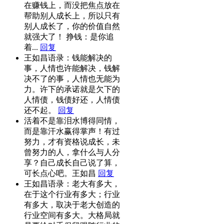
在赚钱上，而没把焦点放在
帮助别人成长上，所以只有
别人成长了，你的价值自然
就强大了！ 挣钱：是你追
着...
回复
王如昌语录：钱能解决的
事，人情也许能解决，钱解
决不了的事，人情也无能为
力。许下的承诺就是欠下的
人情债，钱债好还，人情债
还不起。
回复
活着不是靠泪水博得同情，
而是靠汗水赢得掌声！有过
努力，才有资格说成长，未
曾努力的人，拿什么与人分
享？自己成长自己说了算，
可长点心吧。王如昌
回复
王如昌语录：老大有多大，
在于这个行业有多大；行业
有多大，取决于老大创造的
行业空间有多大。大格局就