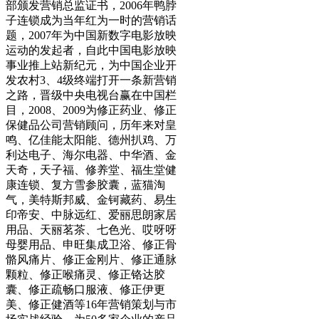
部颁发营销总监证书，2006年鸭脖
子连锁成为当年红为一时的营销话
题，2007年为中国新数字电影放映
运动的发起者，自此中国电影放映
事业推上站新纪元，为中国企业开
发农村3、4级终端打开一条新营销
之路，晋级中央电视台赢在中国栏
目，2008、2009为修正药业、修正
保健品公司营销顾问，历年来对皇
鸣、亿佳能太阳能、德州扒鸡、万
利达电子、海尔电器、中华酒、金
天奇，天子福、修养堂、福生堂健
康连锁、复方雪参胶囊，蓝猫淘
气，美特斯邦威、金钶藏药、易生
印帝安、中脉远红、爱丽思朗家居
用品、天丽茗茶、七色光、哎呀呀
母婴用品、申旺集成卫浴、修正骨
骼风痛片、修正金刚片、修正通脉
颗粒、修正喉痛灵、修正铬达胶
囊、修正疏畅口服液、修正伊更
美、修正健酒等16年营销策划与市