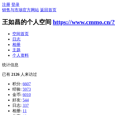
注册
登录
销售与市场官方网站
返回首页
王如昌的个人空间
https://www.cmmo.cn/
空间首页
日志
相册
主题
个人资料
统计信息
已有
2126
人来访过
积分:
6607
经验:
5973
金币:
6010
好友:
544
日志:
337
相册:
11