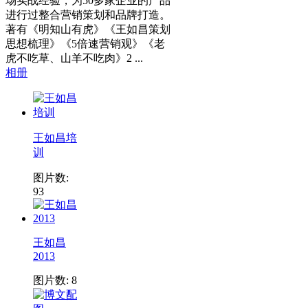
场实战经验，为50多家企业的产品
进行过整合营销策划和品牌打造。
著有《明知山有虎》《王如昌策划
思想梳理》《5倍速营销观》《老
虎不吃草、山羊不吃肉》2 ...
相册
王如昌培
训
图片数:
93
王如昌
2013
图片数: 8