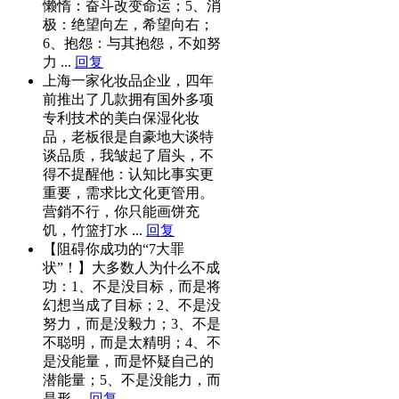
懒惰：奋斗改变命运；5、消
极：绝望向左，希望向右；
6、抱怨：与其抱怨，不如努
力 ...
回复
上海一家化妆品企业，四年
前推出了几款拥有国外多项
专利技术的美白保湿化妆
品，老板很是自豪地大谈特
谈品质，我皱起了眉头，不
得不提醒他：认知比事实更
重要，需求比文化更管用。
营銷不行，你只能画饼充
饥，竹篮打水 ...
回复
【阻碍你成功的“7大罪
状”！】大多数人为什么不成
功：1、不是没目标，而是将
幻想当成了目标；2、不是没
努力，而是没毅力；3、不是
不聪明，而是太精明；4、不
是没能量，而是怀疑自己的
潜能量；5、不是没能力，而
是形 ...
回复