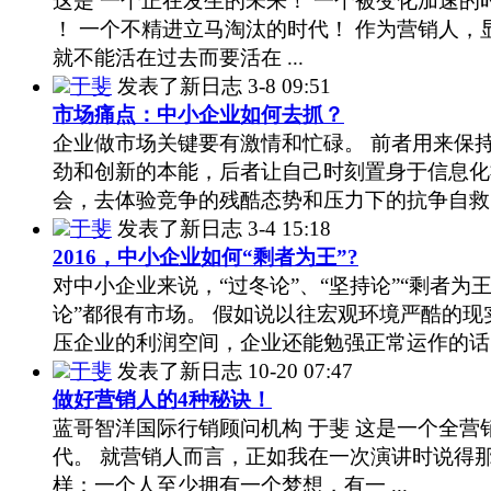
这是 一个正在发生的未来！ 一个被变化加速的
！ 一个不精进立马淘汰的时代！ 作为营销人，
就不能活在过去而要活在 ...
于斐
发表了新日志
3-8 09:51
市场痛点：中小企业如何去抓？
企业做市场关键要有激情和忙碌。 前者用来保
劲和创新的本能，后者让自己时刻置身于信息化
会，去体验竞争的残酷态势和压力下的抗争自救。 
于斐
发表了新日志
3-4 15:18
2016，中小企业如何“剩者为王”?
对中小企业来说，“过冬论”、“坚持论”“剩者为
论”都很有市场。 假如说以往宏观环境严酷的现
压企业的利润空间，企业还能勉强正常运作的话 .
于斐
发表了新日志
10-20 07:47
做好营销人的4种秘诀！
蓝哥智洋国际行销顾问机构 于斐 这是一个全营
代。 就营销人而言，正如我在一次演讲时说得
样：一个人至少拥有一个梦想，有一 ...