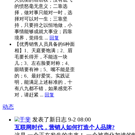
的愤怒毫无意义；二靠选
择，做对事只能对一时，选
择对可以对一生；三靠坚
持，只要持之以恒地做，小
事情能够成就大事业；四靠
境界，觉得生 ...
回复
【优秀销售人员具备的6种面
相】1、天庭要饱满；2、眉
毛要长得开，不能连一块
儿；3、左右脸要对称；4、
眼睛要有神；5、嘴不能是歪
的；6、最好爱笑。实践证
明，能满足上述标准的，十
有八九都不错，如果感觉不
对，请赶紧 ...
回复
动态
于斐
发表了新日志
9-2 08:00
互联网时代，营销人如何打造个人品牌?