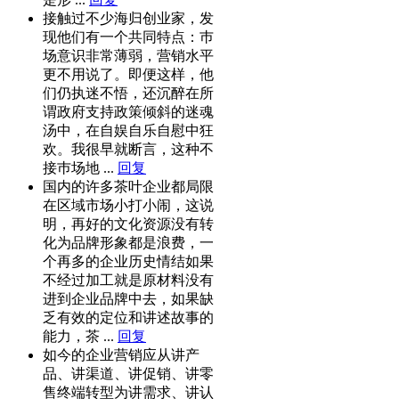
接触过不少海归创业家，发
现他们有一个共同特点：巿
场意识非常薄弱，营销水平
更不用说了。即便这样，他
们仍执迷不悟，还沉醉在所
谓政府支持政策倾斜的迷魂
汤中，在自娱自乐自慰中狂
欢。我很早就断言，这种不
接巿场地 ...
回复
国内的许多茶叶企业都局限
在区域市场小打小闹，这说
明，再好的文化资源没有转
化为品牌形象都是浪费，一
个再多的企业历史情结如果
不经过加工就是原材料没有
进到企业品牌中去，如果缺
乏有效的定位和讲述故事的
能力，茶 ...
回复
如今的企业营销应从讲产
品、讲渠道、讲促销、讲零
售终端转型为讲需求、讲认