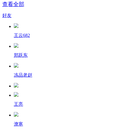
查看全部
好友
王云682
郑跃东
冻品老赵
王亮
潦寒