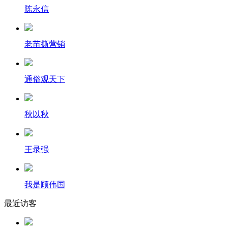
陈永信
老苗撕营销
通俗观天下
秋以秋
王录强
我是顾伟国
最近访客