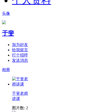
个人资料
头像
于斐
加为好友
给我留言
打个招呼
发送消息
相册
于斐老师
讲课
图片数: 2