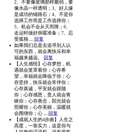
2、不要像玻璃那样脆弱，要
像水晶一样透明；3、好人缘
是成功的铺路石；4、不是你
选择工作而是工作选择你；
5、机会不会从天而降；6、
走运时做好倒霉准备；7、忍
受孤独 ...
回复
如果我们总是去追寻别人认
可的东西，就会离快乐和幸
福越来越远。
回复
【人生感悟】心存梦想，机
遇就会笼罩着你；心存希
望，幸福就会降临于你；心
存坚持，快乐就会常伴你；
心存真诚，平安就会跟随
你；心存感恩，贵人就会青
睐你；心存善念，阳光就会
照耀你；心存美丽，温暖就
会围绕你；心 ...
回复
【成就人生的4步曲】人生之
高度，一靠实力，这是你与
人抗衡的话语权，没有底气