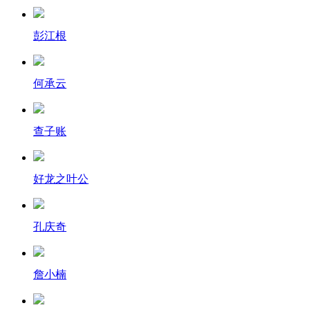
彭江根
何承云
查子账
好龙之叶公
孔庆奇
詹小楠