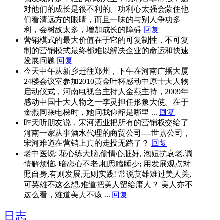
对他们的成长是很不利的。功利心太强会蒙住他
们看清远方的眼睛，而且一味的与别人争功多
利，会树敌太多，增加成长的障碍
回复
营销模式的最大价值在于它的可复制性，不可复
制的营销模式最终都难以解决企业的命运和快速
发展问题
回复
今天中午从新乡赶往郑州，下午在河南广播大厦
24楼会议室参加2010黄金叶杯感动中原十大人物
启动仪式，河南电视台主持人金燕主持，2009年
感动中国十大人物之一李灵担任形象大使。在于
金燕同乘电梯时，她问我仰韶是哪里 ...
回复
昨天听朋友说，宋河酒业把所有的营销权交给了
河南一家从事酒水代理的商贸公司----世嘉公司，
宋河难道在营销上真的走投无路了？
回复
老中医说: 花心练大脑,偷情心脏好, 泡妞抗哀老,调
情解烦恼, 暗恋心不老,相思瞌睡少; 用发展观点对
照自身,有则发展,无则实践! 常说英雄难过美人关,
可英雄不这么想,难道把美人留给庸人？ 美人亦不
这么看，难道美人不该 ...
回复
日志