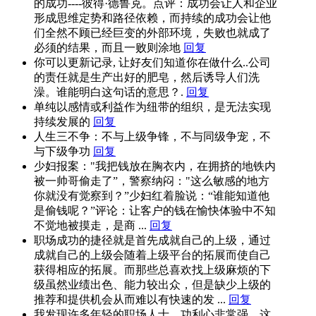
的成功----彼得·德鲁克。点评：成功会让人和企业
形成思维定势和路径依赖，而持续的成功会让他
们全然不顾已经巨变的外部环境，失败也就成了
必须的结果，而且一败则涂地
回复
你可以更新记录, 让好友们知道你在做什么..公司
的责任就是生产出好的肥皂，然后诱导人们洗
澡。谁能明白这句话的意思？.
回复
单纯以感情或利益作为纽带的组织，是无法实现
持续发展的
回复
人生三不争：不与上级争锋，不与同级争宠，不
与下级争功
回复
少妇报案："我把钱放在胸衣内，在拥挤的地铁内
被一帅哥偷走了”，警察纳闷："这么敏感的地方
你就没有觉察到？”少妇红着脸说：“谁能知道他
是偷钱呢？”评论：让客户的钱在愉快体验中不知
不觉地被摸走，是商 ...
回复
职场成功的捷径就是首先成就自己的上级，通过
成就自己的上级会随着上级平台的拓展而使自己
获得相应的拓展。而那些总喜欢找上级麻烦的下
级虽然业绩出色、能力较出众，但是缺少上级的
推荐和提供机会从而难以有快速的发 ...
回复
我发现许多年轻的职场人士，功利心非常强，这