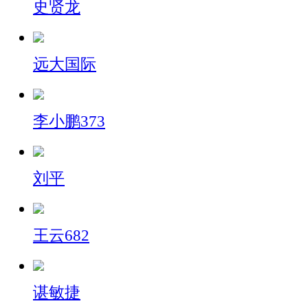
史贤龙
远大国际
李小鹏373
刘平
王云682
谌敏捷