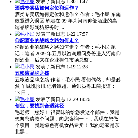
毛小民
发表了新日志
1-30 11:47
酒类专卖店如何定位和运作？
酒类专卖店如何定位和运作？ 作者：毛小民 东施
效颦进入误区 笔者在 09 年为河南仰韶酒业的高
端品牌彩陶坊服务时 ...
毛小民
发表了新日志
1-22 17:57
仰韶酒业的战略之路如何走？
仰韶酒业的战略之路如何走？ 作者：毛小民 题
记：笔者 2009 年五月以咨询顾问身份进入河南仰
韶酒业，后来在企业担任市场总监 ...
毛小民
发表了新日志
1-19 12:28
五粮液品牌之殇
五粮液品牌之殇 作者：毛小民 看似偶然，却是必
然 羊城晚报讯 记者谭超、通讯员粤工商报道：
13 日， ...
毛小民
发表了新日志
12-29 14:26
创业，要找到合适路径
毛老师，您好！ 很冒昧的给您发这个邮件，我是
想向您请教个问题，向您咨询一下，我现在想做
个项目，就是绿色有机食品专卖！ 我的老家是东
北黑 ...