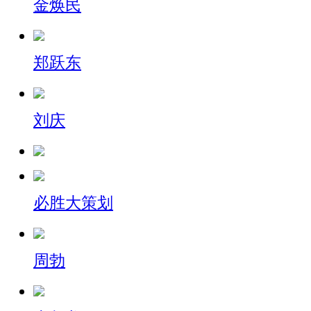
金焕民
郑跃东
刘庆
必胜大策划
周勃