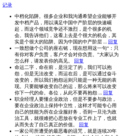
记录
中档化陷阱。很多企业和我沟通希望企业能够开
发中档产品，用以满足中国中产阶层的快速崛
起，而这个领域竞争还不激烈，是个很多的机
会。我告诉他们，这看上去是个很大的机会，其
实是个很大的陷阱。因为中国的中产阶层 ...
回复
一致想做个公司的座右铭，现在想用这一句“：只
有你对客户负责，客户才会对你负责。”大家认为
怎么样，请发表你的高见。
回复
命运二字，命在前，是注定了的，我们可以抱
怨，但是无法改变，而运在后，是可以通过奋斗
改变的，所以我们抱怨运则只能是一种无能的表
现。只要能够改变自己的运，那么将来可以改变
你下一代的命。各位，从此不要再抱怨 ...
回复
职业经理人要懂企业政治，但是不要参与政治，
要在企业政治上保持中立性，这样才可能专心用
自己的技能为所在企业服好务，否则一旦沦为政
治工具，就很难把心思放在专业工作上了，也就
从而失去了自己真正的价值。
回复
一家公司所遭受的最恶毒的诅咒，就是连续20年