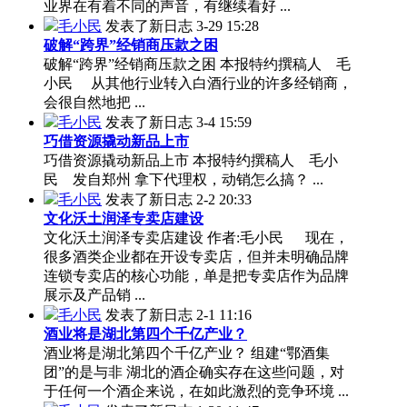
业界在有着不同的声音，有继续看好 ...
毛小民
发表了新日志
3-29 15:28
破解“跨界”经销商压款之困
破解“跨界”经销商压款之困 本报特约撰稿人 毛
小民 从其他行业转入白酒行业的许多经销商，
会很自然地把 ...
毛小民
发表了新日志
3-4 15:59
巧借资源撬动新品上市
巧借资源撬动新品上市 本报特约撰稿人 毛小
民 发自郑州 拿下代理权，动销怎么搞？ ...
毛小民
发表了新日志
2-2 20:33
文化沃土润泽专卖店建设
文化沃土润泽专卖店建设 作者:毛小民 现在，
很多酒类企业都在开设专卖店，但并未明确品牌
连锁专卖店的核心功能，单是把专卖店作为品牌
展示及产品销 ...
毛小民
发表了新日志
2-1 11:16
酒业将是湖北第四个千亿产业？
酒业将是湖北第四个千亿产业？ 组建“鄂酒集
团”的是与非 湖北的酒企确实存在这些问题，对
于任何一个酒企来说，在如此激烈的竞争环境 ...