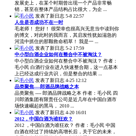
发展史上，在某个时期曾出现一个产品非常畅
销，甚至在整体产品结构占比很大，为企 ...
毛小民
发表了新日志
5-8 22:57
人生是否成功不在一时
毛老师！ 您好！ 很荣幸也很高兴无意当中读到你
的博文，对此时的我而言，其启发性犹如湍急的
河流中抓住的那颗救命稻草！ 我是一 ...
毛小民
发表了新日志
5-2 17:59
中小型白酒企业如何在整合中不被淘汰？
中小型白酒企业如何在整合中不被淘汰？ 作者：
毛小民 白酒行业在进入快速整合期，这一点基本
上已经达成行业共识，但是整合的结果 ...
毛小民
发表了新日志
4-25 12:12
品类聚焦----郎酒品牌战略之本
品类聚焦 ---- 郎酒品牌战略之本 作者：毛小民 四
川郎酒集团有限责任公司是近几年在中国白酒市
场快速崛起的黑马， 2010 ...
毛小民
发表了新日志
4-20 16:01
2012，中国白酒为谁狂欢？
2012 ，中国白酒为谁狂欢？ 作者：毛小民 中国
白酒在经过了持续的高增长后，关于它的未来，