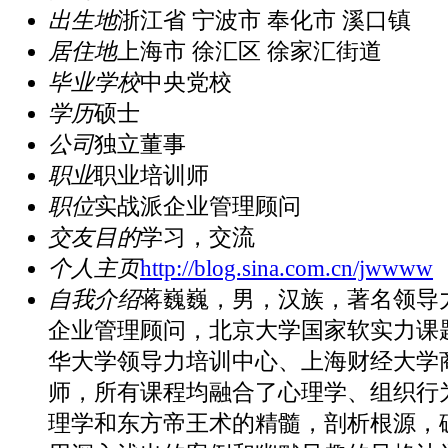
出生地
浙江省 宁波市 奉化市 溪口镇
居住地
上海市 徐汇区 徐家汇街道
毕业学校
中央党校
学历
硕士
公司
独立董事
职业
职业培训师
职位
实战派企业管理顾问
交友目的
学习，交流
个人主页
http://blog.sina.com.cn/jwwww
自我介绍
蒋巍巍，男，汉族，著名领导
企业管理顾问，北京大学国家软实力课
华大学领导力培训中心、上海财经大学商
师，所有课程均融合了心理学、组织行
理学和东方帝王术的精髓，剖析根源，