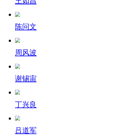
王如昌
陈问文
周风波
谢锡宙
丁兴良
吕道军