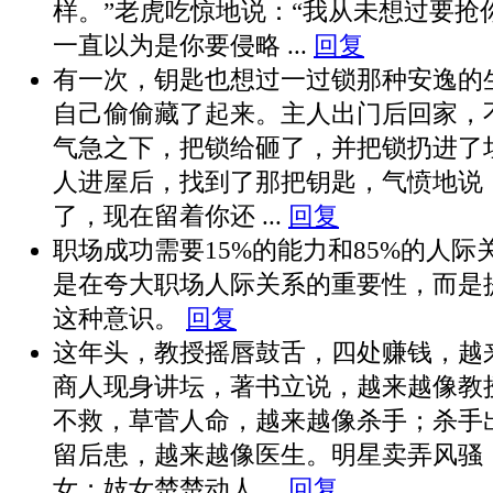
样。”老虎吃惊地说：“我从未想过要抢
一直以为是你要侵略 ...
回复
有一次，钥匙也想过一过锁那种安逸的
自己偷偷藏了起来。主人出门后回家，
气急之下，把锁给砸了，并把锁扔进了
人进屋后，找到了那把钥匙，气愤地说
了，现在留着你还 ...
回复
职场成功需要15%的能力和85%的人际
是在夸大职场人际关系的重要性，而是
这种意识。
回复
这年头，教授摇唇鼓舌，四处赚钱，越
商人现身讲坛，著书立说，越来越像教
不救，草菅人命，越来越像杀手；杀手
留后患，越来越像医生。明星卖弄风骚
女；妓女楚楚动人 ...
回复