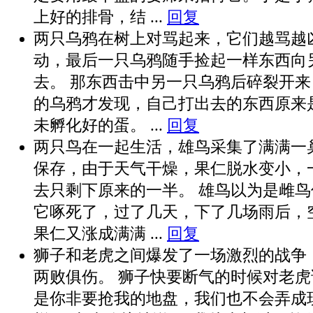
上好的排骨，结 ...
回复
两只乌鸦在树上对骂起来，它们越骂越
动，最后一只乌鸦随手捡起一样东西向
去。 那东西击中另一只乌鸦后碎裂开
的乌鸦才发现，自己打出去的东西原来
未孵化好的蛋。 ...
回复
两只鸟在一起生活，雄鸟采集了满满一
保存，由于天气干燥，果仁脱水变小，
去只剩下原来的一半。 雄鸟以为是雌
它啄死了，过了几天，下了几场雨后，
果仁又涨成满满 ...
回复
狮子和老虎之间爆发了一场激烈的战争
两败俱伤。 狮子快要断气的时候对老虎
是你非要抢我的地盘，我们也不会弄成