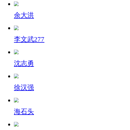
余大洪
李文武277
沈志勇
徐汉强
海石头