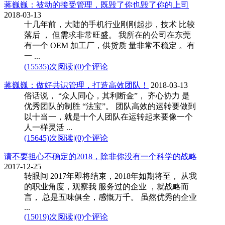
蒋巍巍：被动的接受管理，既毁了你也毁了你的上司
2018-03-13
十几年前，大陆的手机行业刚刚起步，技术 比较
落后 ， 但需求非常旺盛。 我所在的公司在东莞
有一个 OEM 加工厂，供货质 量非常不稳定 。有
一 ...
(15535)次阅读
|
(0)个评论
蒋巍巍：做好共识管理，打造高效团队！
2018-03-13
俗话说， “众人同心，其利断金”， 齐心协力 是
优秀团队的制胜 “法宝”。 团队高效的运转要做到
以十当一，就是十个人团队在运转起来要像一个
人一样灵活 ...
(15645)次阅读
|
(0)个评论
请不要担心不确定的2018，除非你没有一个科学的战略
2017-12-25
转眼间 2017年即将结束，2018年如期将至， 从我
的职业角度，观察我 服务过的企业 ，就战略而
言， 总是五味俱全，感慨万千。 虽然优秀的企业
...
(15019)次阅读
|
(0)个评论