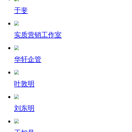
于斐
实质营销工作室
华轩企管
叶敦明
刘东明