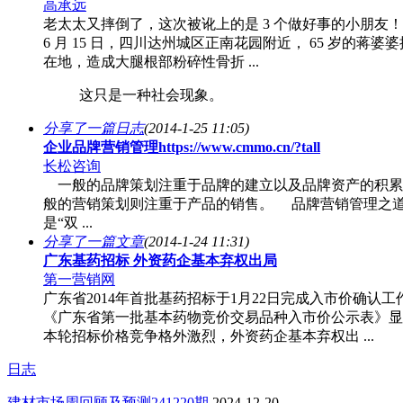
高承远
老太太又摔倒了，这次被讹上的是 3 个做好事的小朋友
6 月 15 日，四川达州城区正南花园附近， 65 岁的蒋婆
在地，造成大腿根部粉碎性骨折 ...
这只是一种社会现象。
分享了一篇日志
(2014-1-25 11:05)
企业品牌营销管理https://www.cmmo.cn/?tall
长松咨询
一般的品牌策划注重于品牌的建立以及品牌资产的积累
般的营销策划则注重于产品的销售。 品牌营销管理之
是“双 ...
分享了一篇文章
(2014-1-24 11:31)
广东基药招标 外资药企基本弃权出局
第一营销网
广东省2014年首批基药招标于1月22日完成入市价确认工
《广东省第一批基本药物竞价交易品种入市价公示表》显
本轮招标价格竞争格外激烈，外资药企基本弃权出 ...
日志
建材市场周回顾及预测241220期
2024-12-20