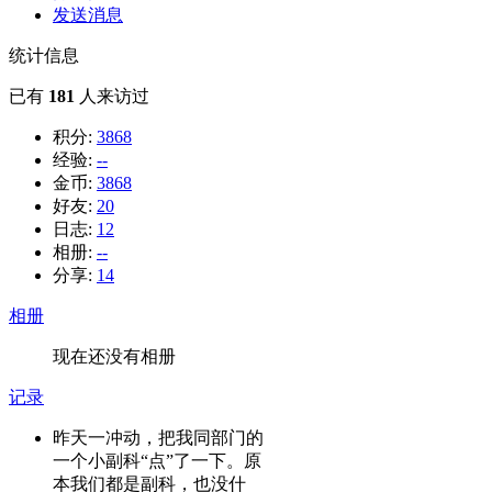
发送消息
统计信息
已有
181
人来访过
积分:
3868
经验:
--
金币:
3868
好友:
20
日志:
12
相册:
--
分享:
14
相册
现在还没有相册
记录
昨天一冲动，把我同部门的
一个小副科“点”了一下。原
本我们都是副科，也没什