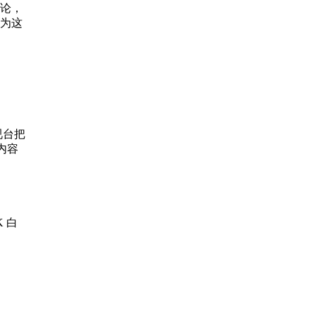
论，
为这
视台把
内容
 白