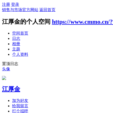
注册
登录
销售与市场官方网站
返回首页
江厚金的个人空间
https://www.cmmo.cn/
空间首页
日志
相册
主题
个人资料
置顶日志
头像
江厚金
加为好友
给我留言
打个招呼