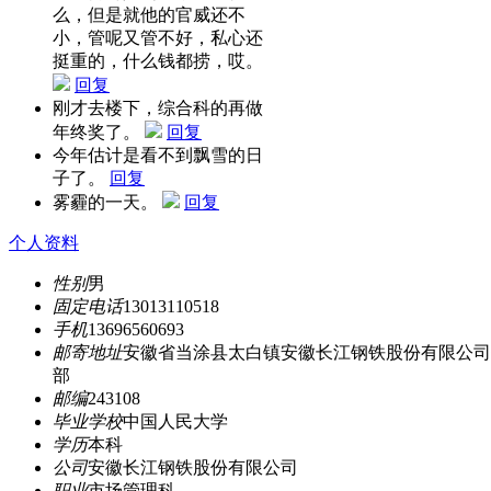
么，但是就他的官威还不
小，管呢又管不好，私心还
挺重的，什么钱都捞，哎。
回复
刚才去楼下，综合科的再做
年终奖了。
回复
今年估计是看不到飘雪的日
子了。
回复
雾霾的一天。
回复
个人资料
性别
男
固定电话
13013110518
手机
13696560693
邮寄地址
安徽省当涂县太白镇安徽长江钢铁股份有限公司
部
邮编
243108
毕业学校
中国人民大学
学历
本科
公司
安徽长江钢铁股份有限公司
职业
市场管理科