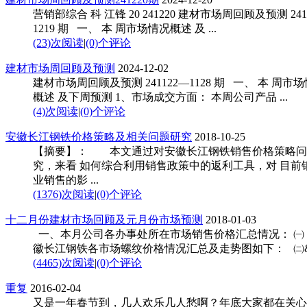
营销部综合 科 江锋 20 241220 建材市场周回顾及预测 241
1219 期 一、 本 周市场情况概述 及 ...
(23)次阅读
|
(0)个评论
建材市场周回顾及预测
2024-12-02
建材市场周回顾及预测 241122—1128 期 一、 本 周市
概述 及下周预测 1、市场成交方面： 本周公司产品 ...
(4)次阅读
|
(0)个评论
安徽长江钢铁价格策略及相关问题研究
2018-10-25
【摘要】： 本文通过对安徽长江钢铁销售价格策略问
究，来看 如何综合利用销售政策中的返利工具，对 目前
业销售的影 ...
(1376)次阅读
|
(0)个评论
十二月份建材市场回顾及元月份市场预测
2018-01-03
一、本月公司各办事处所在市场销售价格汇总情况： ㈠ 
徽长江钢铁各市场螺纹价格情况汇总及走势图如下： ㈡&n 
(4465)次阅读
|
(0)个评论
重复
2016-02-04
又是一年春节到，几人欢乐几人愁啊？年底大家都在关心