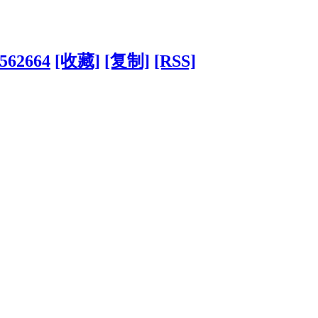
?562664
[收藏]
[复制]
[RSS]