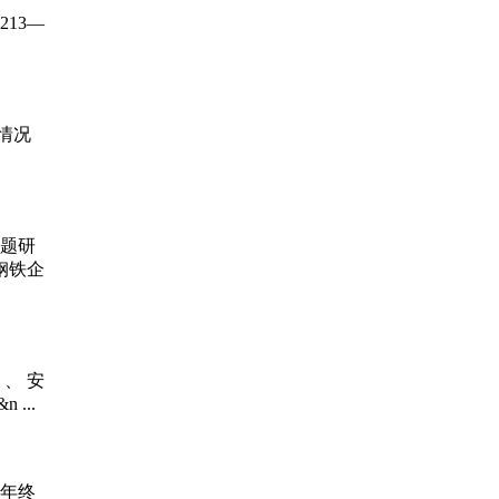
213—
场情况
题研
钢铁企
、 安
...
年终