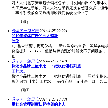
习大大到北京庆丰包子铺吃包子，引发国内网民的集体讨
火了庆丰包子铺。习大大吃包子肯定没有想那么多，但作
一事件引发的全民热播却给我们传统企业上了 ...
呵呵
分享了一篇日志
(2014-1-25 22:22)
2010年媒体广告的五大趋势
陆俊
1、整合资源，提高价格 新17号令出台后，虽然各电
价格提升15%35%，但是纯粹的涨价时解决不了问题的，
创 ...
分享了一篇日志
(2014-1-25 13:43)
快消小品牌上位术之一：把模仿进行到底
王帅斌1
快消小品牌上位术之一：把模仿进行到底 ---- 屌丝东鹏 PK
富美启力 【文】王帅斌 品牌产品，尤其是一线、第 ...
呵呵
分享了一篇日志
(2014-1-25 13:38)
用社会管理制度扶起摔倒的老人