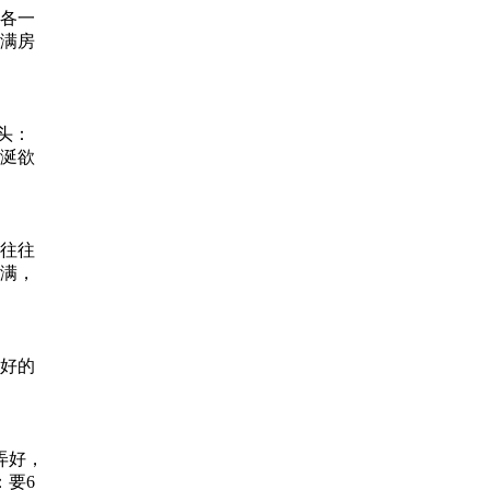
各一
满房
头：
涎欲
往往
满，
好的
弄好，
：要6