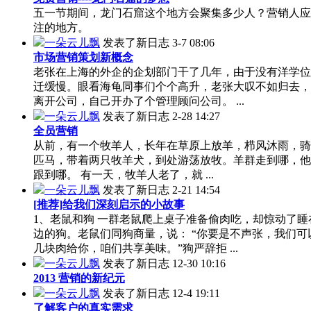
五一节期间，龙门石窟这个地方会聚集多少人？营销人应
注的地方。
一朵云儿飘
发表了新日志
3-7 08:06
市场营销策划新概念
老张在上海的外企的企划部门干了几年，由于没有洋学位
迁缓慢。眼看海龟同事们个个高升，老张大叹不如归去，
离开公司，自己开办了个管理顾问公司。 ...
一朵云儿飘
发表了新日志
2-28 14:27
全员营销
从前，有一个牧羊人，长年在草原上放羊，栉风沐雨，骑
匹马，带着两只牧羊犬，到处游荡放牧。羊群走到哪，他
跟到哪。 有一天，牧羊人老了，就 ...
一朵云儿飘
发表了新日志
2-21 14:54
[推荐]给我们深刻启示的小故事
1、老鼠和狗 一群老鼠爬上桌子准备偷肉吃，却惊动了睡
边的狗。老鼠们同狗商量，说： “你要是不声张，我们可
几块肉给你，咱们共享美味。”狗严辞拒 ...
一朵云儿飘
发表了新日志
12-30 10:16
2013 营销的新纪元
一朵云儿飘
发表了新日志
12-4 19:11
了解客户的真实需求