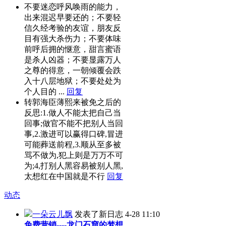
不要迷恋呼风唤雨的能力，
出来混迟早要还的；不要轻
信久经考验的友谊，朋友反
目有强大杀伤力；不要体味
前呼后拥的惬意，甜言蜜语
是杀人凶器；不要显露万人
之尊的得意，一朝倾覆会跌
入十八层地狱；不要处处为
个人目的 ...
回复
转郭海臣薄熙来被免之后的
反思:1.做人不能太把自己当
回事;做官不能不把别人当回
事,2.激进可以赢得口碑,冒进
可能葬送前程,3.顺从至多被
骂不做为,犯上则是万万不可
为;4,打别人黑容易被别人黑,
太想红在中国就是不行
回复
动态
一朵云儿飘
发表了新日志
4-28 11:10
免费营销----龙门石窟的梦想