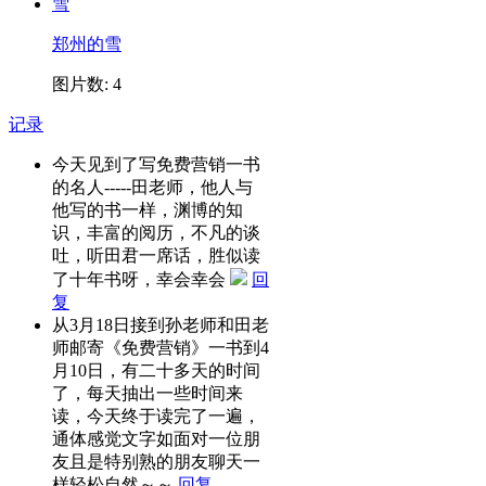
郑州的雪
图片数: 4
记录
今天见到了写免费营销一书
的名人-----田老师，他人与
他写的书一样，渊博的知
识，丰富的阅历，不凡的谈
吐，听田君一席话，胜似读
了十年书呀，幸会幸会
回
复
从3月18日接到孙老师和田老
师邮寄《免费营销》一书到4
月10日，有二十多天的时间
了，每天抽出一些时间来
读，今天终于读完了一遍，
通体感觉文字如面对一位朋
友且是特别熟的朋友聊天一
样轻松自然～～
回复