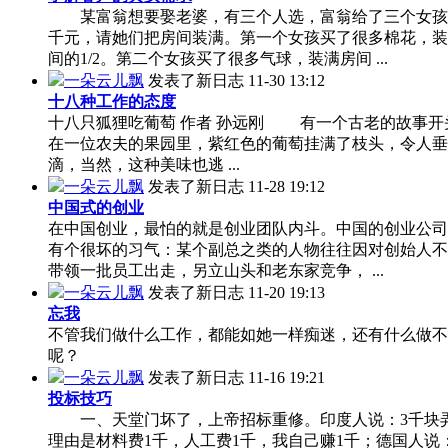
某富翁想要娶老婆，有三个人选，富翁给了三个女孩
千元，请她们把房间装满。第一个女孩买了很多棉花，装
间的1/2。第二个女孩买了很多气球，装满房间 ...
一朵云儿飘
发表了新日志
11-30 13:12
十八种工作的态度
十八只狐狸吃葡萄 作者 孙远刚 有一个古老的故事开
在一位农夫的果园里，紫红色的葡萄挂满了枝头，令人垂
滴，当然，这种美味也逃 ...
一朵云儿飘
发表了新日志
11-28 19:12
中国式的创业
在中国创业，最怕的就是创业团队内斗。中国的创业公司
有个很坏的习气：某个副总之类的人物往往因对创始人不
带领一批员工出走，另立山头和老东家竞争， ...
一朵云儿飘
发表了新日志
11-20 19:13
忘我
不管我们做什么工作，都能如她一样痴迷，还有什么做不
呢？
一朵云儿飘
发表了新日志
11-16 19:21
投标技巧
一、天堂门坏了，上帝招标重修。印度人说：3千块
理由是材料费1千，人工费1千，我自己赚1千；德国人说