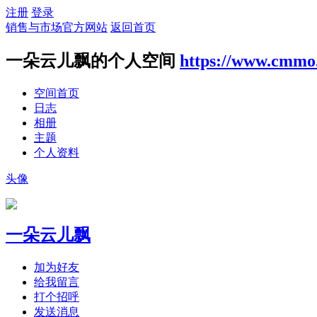
注册
登录
销售与市场官方网站
返回首页
一朵云儿飘的个人空间
https://www.cmmo
空间首页
日志
相册
主题
个人资料
头像
一朵云儿飘
加为好友
给我留言
打个招呼
发送消息