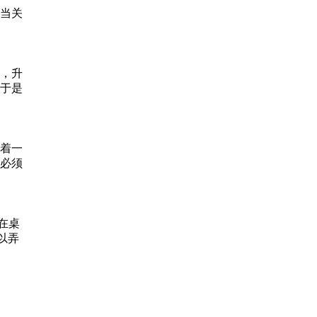
当关
，升
于是
着一
必须
在桌
以弄