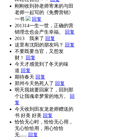
刚刚收到孙老师寄来的与田
老师一起写的《免费营销》
一书
回复
201314一生一世，正确的营
销理念也会产生幸福。
回复
2013 我来了
回复
这里有沈阳的朋友吗？
回复
不要既要当官，又想发
财！
回复
今天才感觉到了冬天的味
道
回复
期待春天
回复
郑州今天热死人了
回复
明天我就要回家了，回到那
个让我魂牵梦萦的地方。
回
复
今天收到田友龙老师赠送的
书 好美 好美
回复
恰恰无心时，恰恰无心用，
无心恰恰用，用心恰恰
无......
回复