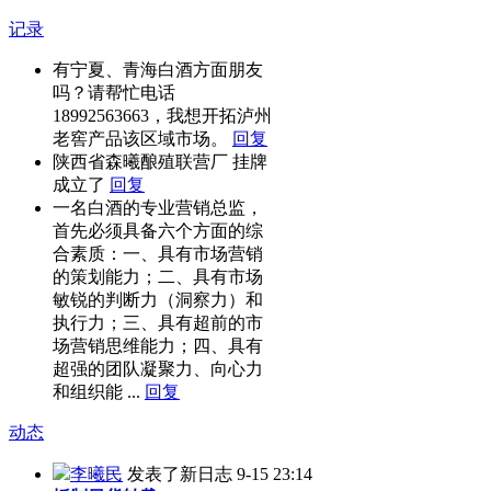
记录
有宁夏、青海白酒方面朋友
吗？请帮忙电话
18992563663，我想开拓泸州
老窖产品该区域市场。
回复
陕西省森曦酿殖联营厂 挂牌
成立了
回复
一名白酒的专业营销总监，
首先必须具备六个方面的综
合素质：一、具有市场营销
的策划能力；二、具有市场
敏锐的判断力（洞察力）和
执行力；三、具有超前的市
场营销思维能力；四、具有
超强的团队凝聚力、向心力
和组织能 ...
回复
动态
李曦民
发表了新日志
9-15 23:14