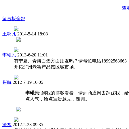
查
留言板
全部
王狄凡
2014-5-14 18:08
李曦民
2013-6-20 11:01
有宁夏、青海白酒方面朋友吗？请帮忙电话18992563663
开拓泸州老窖产品该区域市场。
崔航
2012-7-19 16:05
李曦民
: 到我的博客看看，请到商通网去踩踩我，给
点人气，给点宝贵意见，谢谢。
潦寒
2012-5-23 09:35