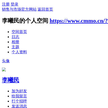
注册
登录
销售与市场官方网站
返回首页
李曦民的个人空间
https://www.cmmo.cn/?
空间首页
日志
相册
主题
个人资料
头像
李曦民
加为好友
给我留言
打个招呼
发送消息