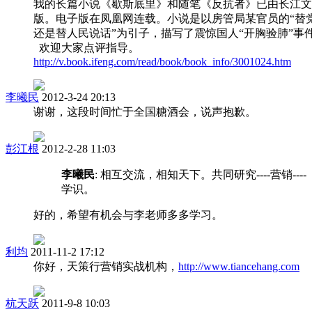
我的长篇小说《歇斯底里》和随笔《反抗者》已由长江文
版。电子版在凤凰网连载。小说是以房管局某官员的“替
还是替人民说话”为引子，描写了震惊国人“开胸验肺”事
欢迎大家点评指导。
http://v.book.ifeng.com/read/book/book_info/3001024.htm
李曦民
2012-3-24 20:13
谢谢，这段时间忙于全国糖酒会，说声抱歉。
彭江根
2012-2-28 11:03
李曦民
: 相互交流，相知天下。共同研究----营销----
学识。
好的，希望有机会与李老师多多学习。
利均
2011-11-2 17:12
你好，天策行营销实战机构，
http://www.tiancehang.com
杭天跃
2011-9-8 10:03