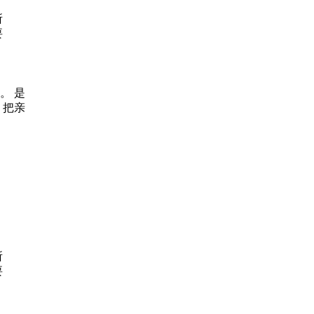
所
要
。 是
。把亲
所
要