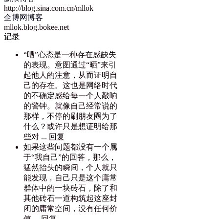
http://blog.sina.com.cn/mllok
企博网博客
mllok.blog.bokee.net
记录
“晒”心态是一种存在感缺失
的表现。意图通过“晒”来引
起他人的注意，从而证明自
己的存在。这也是网络时代
的不确定感给每一个人敲响
的警钟。就像自己经常说的
那样，不停的刷朋友圈为了
什么？或许只是想证明给那
些对 ...
回复
如果这些问题都没有一个属
于“我自己”的回答，那么，
猛然抬头的瞬间，个人就只
能发现，自己只是这个庸常
群体中的一块砖石，除了和
其他砖石一道构筑起这座封
闭的庸常空间，没有任何价
值。
回复