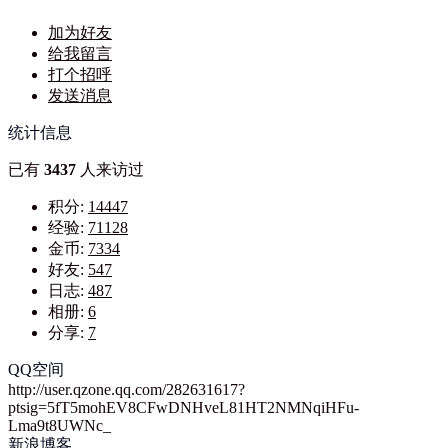
加为好友
给我留言
打个招呼
发送消息
统计信息
已有
3437
人来访过
积分:
14447
经验:
71128
金币:
7334
好友:
547
日志:
487
相册:
6
分享:
7
QQ空间
http://user.qzone.qq.com/282631617?
ptsig=5fT5mohEV8CFwDNHveL81HT2NMNqiHFu-
Lma9t8UWNc_
新浪博客