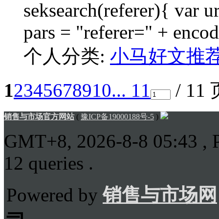
seksearch(referer){ var u
pars = "referer=" + enco
个人分类:
小马好文推
1
2
3
4
5
6
7
8
9
10
... 11
/ 11
销售与市场官方网站
(
豫ICP备19000188号-5
)
GMT+8, 2026-8-8 05:43
, 
12 queries .
Powered by
销售与市场网