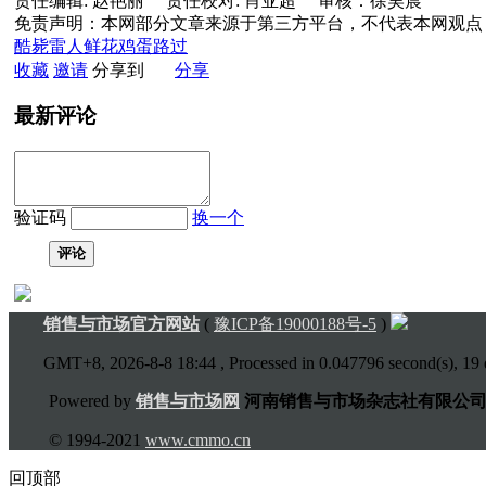
责任编辑: 赵艳丽 责任校对: 肖亚超 审核：徐昊晨
免责声明：本网部分文章来源于第三方平台，不代表本网观点
酷毙
雷人
鲜花
鸡蛋
路过
收藏
邀请
分享到
分享
最新评论
验证码
换一个
评论
销售与市场官方网站
(
豫ICP备19000188号-5
)
GMT+8, 2026-8-8 18:44
, Processed in 0.047796 second(s), 19 q
Powered by
销售与市场网
河南销售与市场杂志社有限公
© 1994-2021
www.cmmo.cn
回顶部