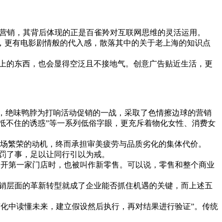
事件营销，其背后体现的正是百雀羚对互联网思维的灵活运用。
，更有电影剧情般的代入感，散落其中的关于老上海的知识点
上的东西，也会显得空泛且不接地气。创意广告贴近生活，更
间，绝味鸭脖为打响活动促销的一战，采取了色情擦边球的营销
“抵不住的诱惑”等一系列低俗字眼，更充斥着物化女性、消费女
体市场繁荣的动机，终而承担审美疲劳与品质劣化的集体代价。
重罚了事，足以让同行引以为戒。
alton）开第一家门店时，也被叫作新零售。可以说，零售和整个商业
销层面的革新转型就成了企业能否抓住机遇的关键，而上述五
变化中读懂未来，建立假设然后执行，再对结果进行验证”。传统