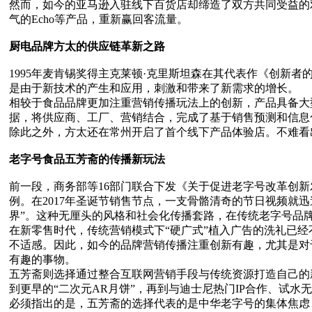
然而，如今的亚马逊入驻线下百货店却缔造了双方共同受益的
气的Echo等产品，重新赢回客流量。
厨电品牌方太的供应链革新之路
1995年麦肯锡奖得主克莱顿·克里斯坦森在其代表作《创新
是由于新技术的产生和应用，刺激和带来了新需求的增长。
相较于食品品牌更加注重营销传播玩法上的创新，产品具备大
据，将供应商、工厂、营销结合，完成了基于销售预测和信息
除此之外，方太还在常州开启了首个线下产品体验店。不难看
老字号食品五芳斋的传播新玩法
前一段，商务部等16部门联合下发《关于促进老字号改革创
例。在2017年圣诞节销售节点，一支骨骼清奇的节日视频就
界”。这种无厘头的风格和社会化传播套路，在传统老字号品
在新零售时代，传统营销模式下“硬广式”植入广告的洗礼已经
不适感。因此，如今的品牌营销传播注重创新有趣，尤其是对于
有趣的事物。
五芳斋则选择通过整合互联网营销手段与传统资源打造自己的
到更早的“二次元AR月饼”，再到与迪士尼热门IP合作、试
必须指出的是，五芳斋的选择代表的是中华老字号的集体焦虑