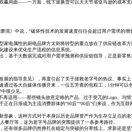
双赢局面——一方面，线下退换货可以大大节省亚马逊的成本支
者的窘境》中说，“破坏性技术的发展速度往往会超过用户需求的
型家电属性的厨电品牌方太则将转型的重点放在了供应链改革方
化建设来优化生产流程的信息系统。
出，基于大数据完成对用户需求预测和供应链指导，正是新零售所
新发展的指导意见》，再度引起了关于拯救老字号的热议。事实
迅速通过各大自媒体传播开来，一位五芳斋的包粽工，1分钟可以
牌中很少见。
不再适用——那些镜头故意定格的产品、过于突兀的Logo、与
正在日渐成为主流消费群体的“90后”“00后”们来说，作为互
新形象，这种方式对于本身以历史品牌资产作为生存立足点的老
水无人餐厅等，这为老字号品牌的突围提供了一条参考路径。
，还有很多品牌仍然挣扎在稳定与突破的分界线上。求新还是坚