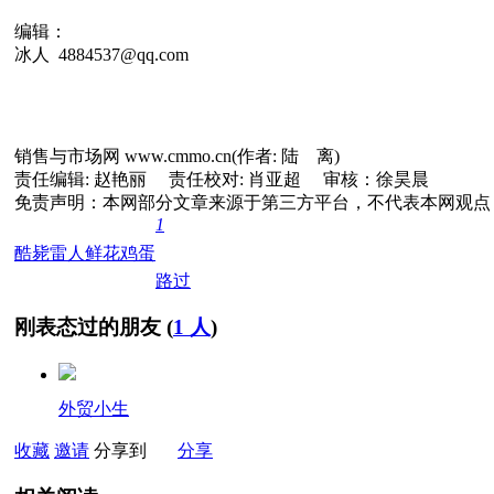
编辑：
冰人 4884537@qq.com
销售与市场网 www.cmmo.cn(作者: 陆 离)
责任编辑: 赵艳丽 责任校对: 肖亚超 审核：徐昊晨
免责声明：本网部分文章来源于第三方平台，不代表本网观点
1
酷毙
雷人
鲜花
鸡蛋
路过
刚表态过的朋友 (
1 人
)
外贸小生
收藏
邀请
分享到
分享