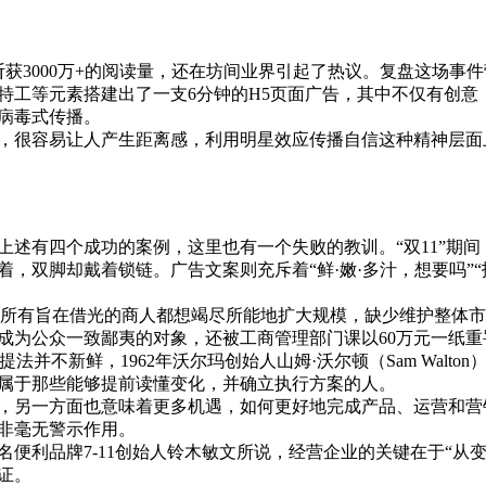
仅斩获3000万+的阅读量，还在坊间业界引起了热议。复盘这场
特工等元素搭建出了一支6分钟的H5页面广告，其中不仅有创意
病毒式传播。
，很容易让人产生距离感，利用明星效应传播自信这种精神层面
上述有四个成功的案例，这里也有一个失败的教训。“双11”期
，双脚却戴着锁链。广告文案则充斥着“鲜·嫩·多汁，想要吗”
理论，所有旨在借光的商人都想竭尽所能地扩大规模，缺少维护整
成为公众一致鄙夷的对象，还被工商管理部门课以60万元一纸
”这个提法并不新鲜，1962年沃尔玛创始人山姆·沃尔顿（Sam W
属于那些能够提前读懂变化，并确立执行方案的人。
，另一方面也意味着更多机遇，如何更好地完成产品、运营和营
非毫无警示作用。
便利品牌7-11创始人铃木敏文所说，经营企业的关键在于“从
证。