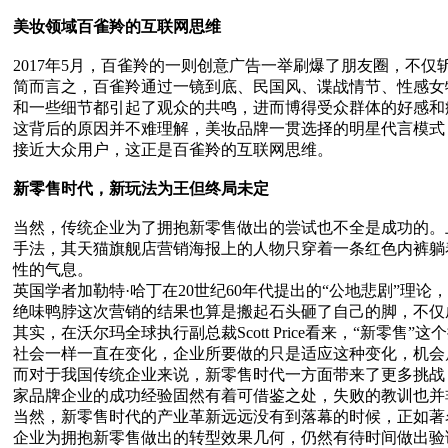
美妆领域百雀羚的互联网思维
2017年5月，百雀羚的一则创意广告一举刷爆了朋友圈，不
简而言之，百雀羚通过一镜到底、民国风、谍战情节、性感女
和一些细节都引起了观众的共鸣，进而博得受众群体的好感和
这背后的原因并不难理解，美妆品牌一贯选择的明星代言模式
接近大众用户，这正是百雀羚的互联网思维。
新零售时代，新玩法为王但终局未定
当然，传统企业为了拥抱新零售做出的尝试也不全是成功的。
手法，其天猫旗舰店营销海报上的人物只穿着一条红色内裤躺着
性的气息。
英国学者加勒特·哈丁在20世纪60年代提出的“公地悲剧”
绝味鸭脖这次营销的结果也算是搬起石头砸了自己的脚，不仅
其实，在沃尔玛全球执行副总裁Scott Price看来，“新零售
社会一样一直在变化，企业所要做的只是适应这种变化，机会
而对于我国传统企业来说，新零售时代一方面带来了更多挑战
家品牌企业的成功经验固然有着可借鉴之处，失败的教训也并
当然，新零售时代的产业革新远远没有到落幕的时候，正如著名
企业为拥抱新零售做出的转型效果几何，仍然有待时间做出验