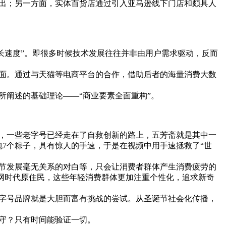
出；另一方面，实体百货店通过引入亚马逊线下门店和颇具人
增长速度”。即很多时候技术发展往往并非由用户需求驱动，反而
面。通过与天猫等电商平台的合作，借助后者的海量消费大数
阐述的基础理论——“商业要素全面重构”。
上，一些老字号已经走在了自救创新的路上，五芳斋就是其中一
包7个粽子，具有惊人的手速，于是在视频中用手速拯救了“世
情节发展毫无关系的对白等，只会让消费者群体产生消费疲劳的
联网时代原住民，这些年轻消费群体更加注重个性化，追求新奇
字号品牌就是大胆而富有挑战的尝试。从圣诞节社会化传播，
守？只有时间能验证一切。