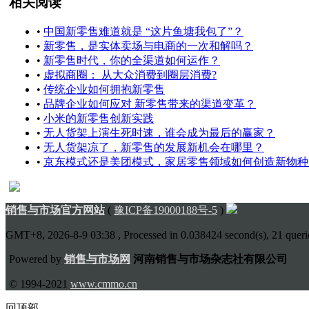
相关阅读
•
中国新零售难道就是 “这片鱼塘我包了”？
•
新零售，是实体卖场与电商的一次和解吗？
•
新零售时代，你的全渠道如何运作？
•
虚拟商圈： 从大众消费到圈层消费?
•
传统企业如何拥抱新零售
•
品牌企业如何应对 新零售带来的渠道变革？
•
小米的新零售创新实践
•
无人货架上演生死时速，谁会成为最后的赢家？
•
无人货架凉了，新零售的发展新机会在哪里？
•
京东模式还是美团模式，家居零售领域如何创造新物种
销售与市场官方网站
(
豫ICP备19000188号-5
)
GMT+8, 2026-8-9 03:38
, Processed in 0.038424 second(s), 21 querie
Powered by
销售与市场网
河南销售与市场杂志社有限公司
© 1994-2021
www.cmmo.cn
回顶部