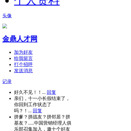
个人资料
头像
金鼎人才网
加为好友
给我留言
打个招呼
发送消息
记录
好久不见！！...
回复
亲们，十一小长假结束了，
你回到工作状态了
吗？！...
回复
拼爹？拼战友？拼邻居？拼
基友？.....中国营销经理人俱
乐部召集加入，邀十个好友