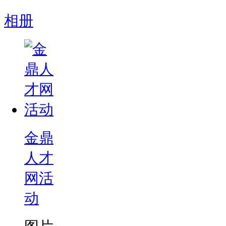
相册
金鼎
人才
网活
动