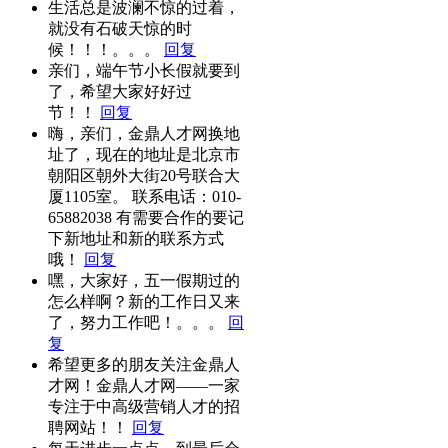
生活总是波澜不惊的过着，
就没有石破天惊的时
候！！！。。。
回复
亲们，端午节小长假就要到
了，希望大家好好过
节！！
回复
嗨，亲们，金鼎人才网换地
址了，现在的地址是北京市
朝阳区朝外大街20号联合大
厦1105室。 联系电话：010-
65882038 有需要合作的要记
下新地址和新的联系方式
哦！
回复
嘿，大家好，五一假期过的
怎么样啊？新的工作日又来
了，努力工作吧！。。。
回
复
希望更多的朋友关注金鼎人
才网！金鼎人才网——一家
专注于中高级营销人才的招
聘网站！！
回复