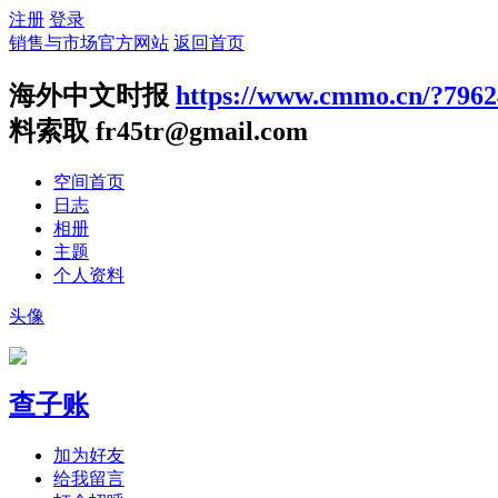
注册
登录
销售与市场官方网站
返回首页
海外中文时报
https://www.cmmo.cn/?7962
料索取 fr45tr@gmail.com
空间首页
日志
相册
主题
个人资料
头像
查子账
加为好友
给我留言