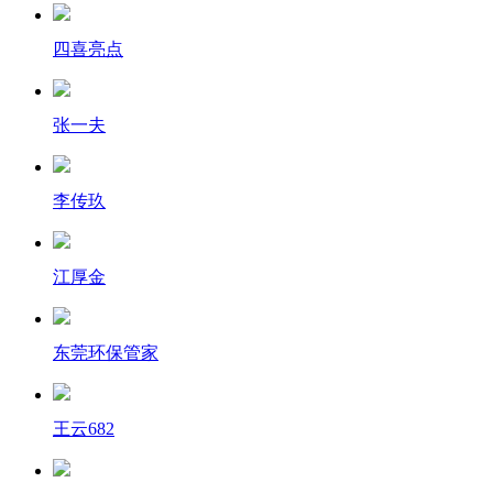
四喜亮点
张一夫
李传玖
江厚金
东莞环保管家
王云682