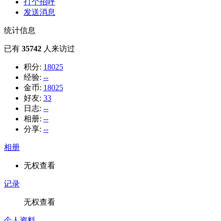
打个招呼
发送消息
统计信息
已有
35742
人来访过
积分:
18025
经验:
--
金币:
18025
好友:
33
日志:
--
相册:
--
分享:
--
相册
无权查看
记录
无权查看
个人资料