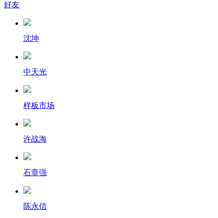
好友
沈坤
中天光
样板市场
许战海
石章强
陈永信