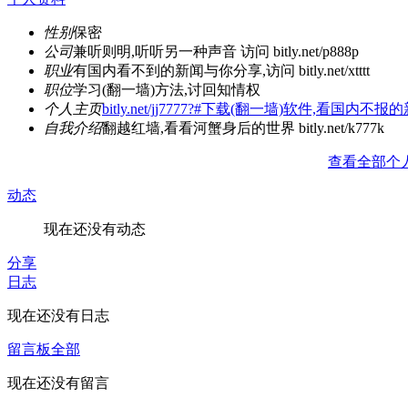
性别
保密
公司
兼听则明,听听另一种声音 访问 bitly.net/p888p
职业
有国内看不到的新闻与你分享,访问 bitly.net/xtttt
职位
学习(翻一墙)方法,讨回知情权
个人主页
bitly.net/jj7777?#下载(翻一墙)软件,看国内不报
自我介绍
翻越红墙,看看河蟹身后的世界 bitly.net/k777k
查看全部个
动态
现在还没有动态
分享
日志
现在还没有日志
留言板
全部
现在还没有留言