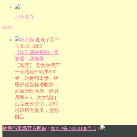
大庆老九
动态
康永梅
发表了新日
志
8-19 11:03
【转】请销售的一定
要看，我推荐
【智慧】 美女住酒店
一晚结账时账单800
元，她抱怨太贵。经
理说这是标准收费，
酒店附设泳池、健身
房和wifi。美女说自
己完全没使用，经理
说饭店有提供，是她
自己 ...
销售与市场官方网站
(
豫ICP备19000188号-5
)