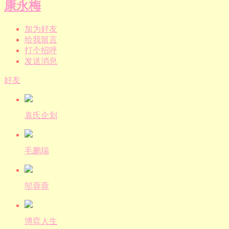
康永梅
加为好友
给我留言
打个招呼
发送消息
好友
袁氏企划
毛鹏瑞
邬蓉蓉
博弈人生