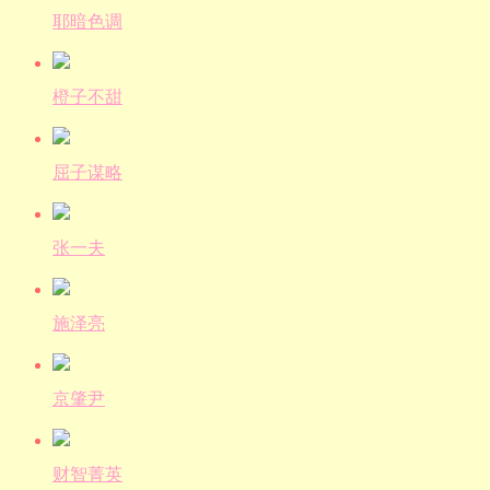
耶暗色调
橙子不甜
屈子谋略
张一夫
施泽亮
京肇尹
财智菁英