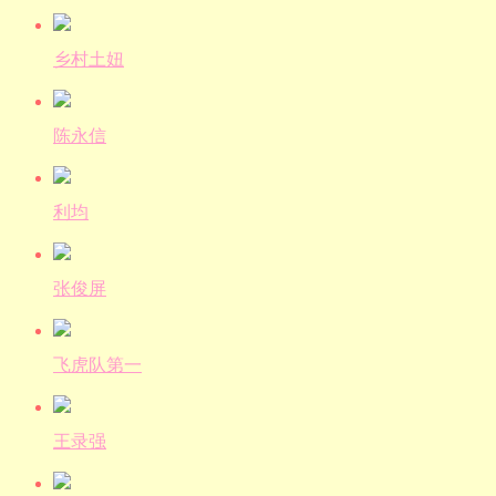
乡村土妞
陈永信
利均
张俊屏
飞虎队第一
王录强