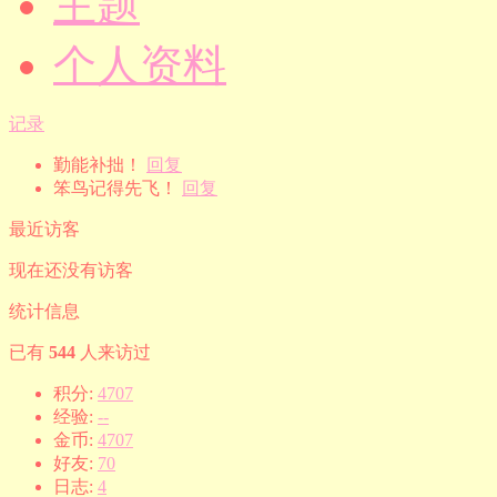
主题
个人资料
记录
勤能补拙！
回复
笨鸟记得先飞！
回复
最近访客
现在还没有访客
统计信息
已有
544
人来访过
积分:
4707
经验:
--
金币:
4707
好友:
70
日志:
4