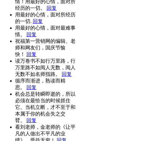
情！用最好的心情，面对所
经历的一切。
回复
用最好的心情，面对所经历
的一切.
回复
用最好的心情，面对最难事
情。
回复
祝福第一营销网的编辑、老
师和网友们，国庆节愉
快！
回复
读万卷书不如行万里路，行
万里路不如阅人无数，阅人
无数不如名师指路。
回复
循序而渐进，熟读而精
思。
回复
机会总是转瞬即逝的，所以
必须在最恰当的时候抓住
它。当机立断，才不至于和
本属于你的机会失之交
臂。
回复
看刘老师，金老师的《让平
凡的人做出不平凡的业
绩》，受益无穷！
回复