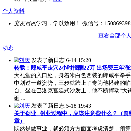
个人资料
交友目的
学习，学以致用！ 微信号：150869398
查看全部个
动态
刘庆
发表了新日志
6-14 15:20
转载：郎咸平走穴2小时报酬22万 出场费三年涨
大礼堂的入口处，身着米白色西装的郎咸平举手
中划过一道姿势，三步就跨上了专为他搭建的临
台。坐在巴洛克宫廷式沙发上，他不断挥动“大锤
砸 ...
刘庆
发表了新日志
5-18 19:43
关于创业--创业过程中，应该注意些什么？（资
章）
既然是做事业，就必须方方面面考虑清楚，预算