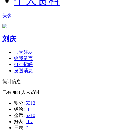
个人资料
头像
刘庆
加为好友
给我留言
打个招呼
发送消息
统计信息
已有
983
人来访过
积分:
5312
经验:
18
金币:
5310
好友:
107
日志:
7