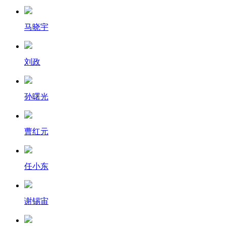
马晓宇
刘政
孙曙光
曹红元
任小东
谢锡宙