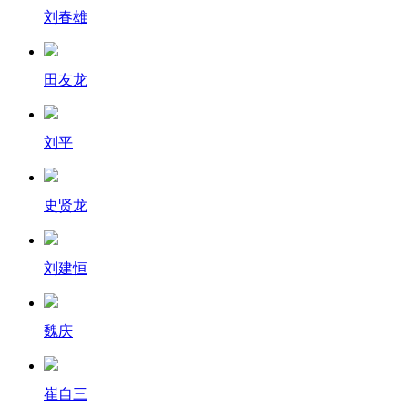
刘春雄
田友龙
刘平
史贤龙
刘建恒
魏庆
崔自三