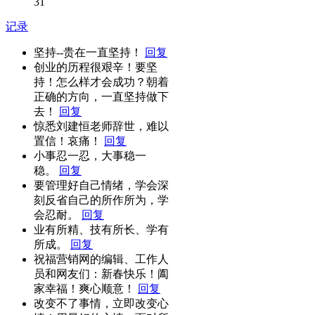
31
记录
坚持--贵在一直坚持！
回复
创业的历程很艰辛！要坚
持！怎么样才会成功？朝着
正确的方向，一直坚持做下
去！
回复
惊悉刘建恒老师辞世，难以
置信！哀痛！
回复
小事忍一忍，大事稳一
稳。
回复
要管理好自己情绪，学会深
刻反省自己的所作所为，学
会忍耐。
回复
业有所精、技有所长、学有
所成。
回复
祝福营销网的编辑、工作人
员和网友们：新春快乐！阖
家幸福！爽心顺意！
回复
改变不了事情，立即改变心