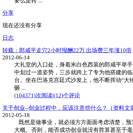
要么是转 ...
分享
现在还没有分享
日志
转载：郎咸平走穴2小时报酬22万 出场费三年涨10倍
2012-06-14
大礼堂的入口处，身着米白色西装的郎咸平举手
中划过一道姿势，三步就跨上了专为他搭建的临
台。坐在巴洛克宫廷式沙发上，他不断挥动“大锤
砸 ...
(104371)次阅读
|
(12)个评论
关于创业--创业过程中，应该注意些什么？（资料文
2012-05-18
既然是做事业，就必须方方面面考虑清楚，预
大概。否则，能否成功创业就没有胜算甚至于毫