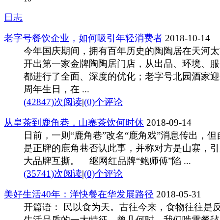
日志
老字号餐饮企业，如何吸引年轻消费者
2018-10-14
今年国庆期间，拥有百年历史的陶陶居在天河太
开出第一家金牌陶陶居门店，从出品、环境、服
都进行了全面、深度的优化；老字号北园酒家迎
周年生日，在 ...
(42847)次阅读
|
(0)个评论
从皇茶到鹿角巷，山寨茶饮何时休
2018-09-14
日前，一则“鹿角巷”改名“鹿角戏”消息传出，但
是正牌的鹿角巷否认此事，并称对方是山寨，引
大品牌互撕。 继网红品牌“鲍师傅”陷 ...
(35741)次阅读
|
(0)个评论
美好生活40年：洋快餐在华发展路径
2018-05-31
开篇语： 民以食为天。古往今来，食物往往是
生活品质的一大特征。曾几何时，我们啮雪餐毡