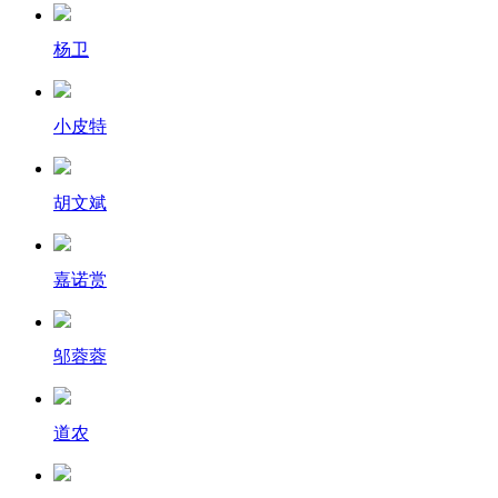
杨卫
小皮特
胡文斌
嘉诺赏
邬蓉蓉
道农