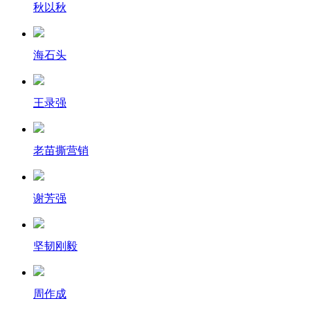
秋以秋
海石头
王录强
老苗撕营销
谢芳强
坚韧刚毅
周作成