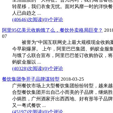
转星移，我们衣食无忧。面对风靡一时的洋快餐
人已由趋之 ...
(40646)次阅读
|
(0)个评论
阿里95亿美元收购饿了么，餐饮外卖格局巨变？
2018
07
被誉为“中国互联网史上最大规模现金收购案
今早刷爆屏。 上午，阿里巴巴集团、蚂蚁金服
与饿了么联合宣布，阿里巴巴签订收购协议，将
蚂蚁金服以 ...
(40328)次阅读
|
(0)个评论
餐饮集团争开子品牌谋转型
2018-03-25
广州餐饮市场上大型餐饮集团纷纷转型，越来越
合型餐饮集团开出自己小而美的子品牌，继炳胜
小炳胜，广州酒家开出西西地、好有形等子品牌
又一粤式餐饮 ...
(45197)次阅读
|
(0)个评论