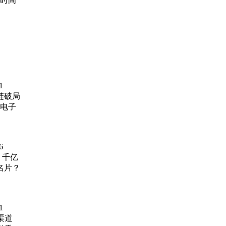
时间
1
链破局
费电子
6
 千亿
名片？
1
渠道