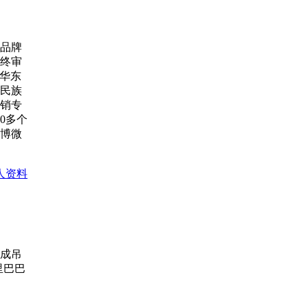
品牌
终审
、华东
民族
畅销专
00多个
微博微
人资料
成吊
里巴巴