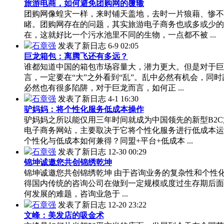
旅游电商，如何避免团购网的覆辙
团购网像蝗灾一样，来时铺天盖地，去时一片狼藉、惨不
睹。团购网存在的问题，其实旅游电子商务也或多或少的
在，这就好比一个污水池里不同的生物，一点都不被 ...
石章强
发表了新日志
6-9 02:05
巨龙箱包：离腾飞还有多远？
谁都知道中国的箱包市场容量大，潜力更大。但是对于巨
言，一定要在“大”之外看到“乱”。乱中必然有机会，同时
必然也有很多陷阱，对于巨龙而言，如何正 ...
石章强
发表了新日志
4-1 16:30
驴妈妈：将个性化服务低成本操作
驴妈妈之所以能仅用三年时间就成为中国领先的新型B2C
电子商务网站，主要取决于它将个性化服务进行低成本运
个性化与低成本如何兼得？同盟+平台+低成本 ...
石章强
发表了新日志
12-30 00:29
锦坤诚邀您共创锦绣乾坤
锦坤诚邀您共创锦绣乾坤 由于咨询业务的复杂性和个性
得国内传统的咨询公司在做到一定规模或度过生存期后面
何发展的难题，咨询业急于 ...
石章强
发表了新日志
12-20 23:22
文峰：美发店的吸金术