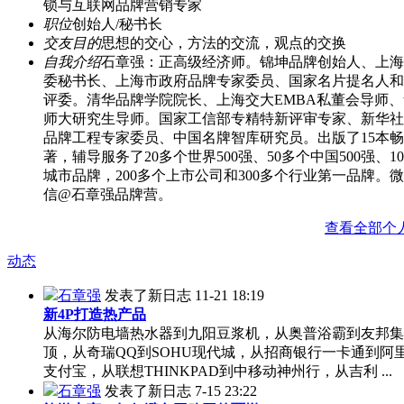
锁与互联网品牌营销专家
职位
创始人/秘书长
交友目的
思想的交心，方法的交流，观点的交换
自我介绍
石章强：正高级经济师。锦坤品牌创始人、上海
委秘书长、上海市政府品牌专家委员、国家名片提名人和
评委。清华品牌学院院长、上海交大EMBA私董会导师
师大研究生导师。国家工信部专精特新评审专家、新华社
品牌工程专家委员、中国名牌智库研究员。出版了15本
著，辅导服务了20多个世界500强、50多个中国500强、1
城市品牌，200多个上市公司和300多个行业第一品牌。
信@石章强品牌营。
查看全部个
动态
石章强
发表了新日志
11-21 18:19
新4P打造热产品
从海尔防电墙热水器到九阳豆浆机，从奥普浴霸到友邦集
顶，从奇瑞QQ到SOHU现代城，从招商银行一卡通到阿
支付宝，从联想THINKPAD到中移动神州行，从吉利 ...
石章强
发表了新日志
7-15 23:22