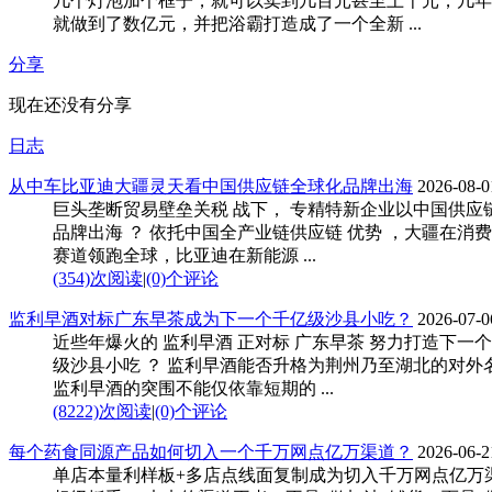
几个灯泡加个框子，就可以卖到几百元甚至上千元，几年
就做到了数亿元，并把浴霸打造成了一个全新 ...
分享
现在还没有分享
日志
从中车比亚迪大疆灵天看中国供应链全球化品牌出海
2026-08-0
巨头垄断贸易壁垒关税 战下， 专精特新企业以中国供应
品牌出海 ？ 依托中国全产业链供应链 优势 ，大疆在消
赛道领跑全球，比亚迪在新能源 ...
(354)次阅读
|
(0)个评论
监利早酒对标广东早茶成为下一个千亿级沙县小吃？
2026-07-0
近些年爆火的 监利早酒 正对标 广东早茶 努力打造下一个
级沙县小吃 ？ 监利早酒能否升格为荆州乃至湖北的对外
监利早酒的突围不能仅依靠短期的 ...
(8222)次阅读
|
(0)个评论
每个药食同源产品如何切入一个千万网点亿万渠道？
2026-06-2
单店本量利样板+多店点线面复制成为切入千万网点亿万