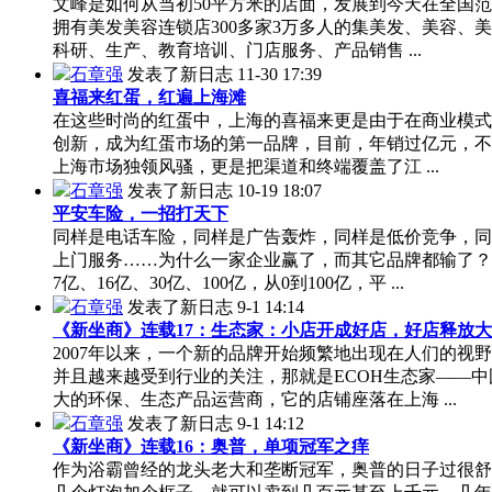
文峰是如何从当初50平方米的店面，发展到今天在全国
拥有美发美容连锁店300多家3万多人的集美发、美容、
科研、生产、教育培训、门店服务、产品销售 ...
石章强
发表了新日志
11-30 17:39
喜福来红蛋，红遍上海滩
在这些时尚的红蛋中，上海的喜福来更是由于在商业模式
创新，成为红蛋市场的第一品牌，目前，年销过亿元，不
上海市场独领风骚，更是把渠道和终端覆盖了江 ...
石章强
发表了新日志
10-19 18:07
平安车险，一招打天下
同样是电话车险，同样是广告轰炸，同样是低价竞争，同
上门服务……为什么一家企业赢了，而其它品牌都输了？
7亿、16亿、30亿、100亿，从0到100亿，平 ...
石章强
发表了新日志
9-1 14:14
《新坐商》连载17：生态家：小店开成好店，好店释放
2007年以来，一个新的品牌开始频繁地出现在人们的视
并且越来越受到行业的关注，那就是ECOH生态家——中
大的环保、生态产品运营商，它的店铺座落在上海 ...
石章强
发表了新日志
9-1 14:12
《新坐商》连载16：奥普，单项冠军之痒
作为浴霸曾经的龙头老大和垄断冠军，奥普的日子过很舒