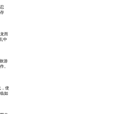
忍
存
龙而
乱中
旅游
作。
化，使
临如