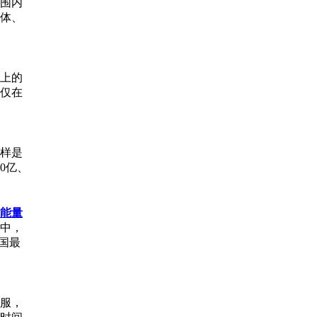
范围内
美体、
上的
仅在
样是
0亿、
大能量
野中，
国最
服，