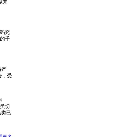
做乘
码究
店的千
特产
合，受
4
类切
品类已
看更多