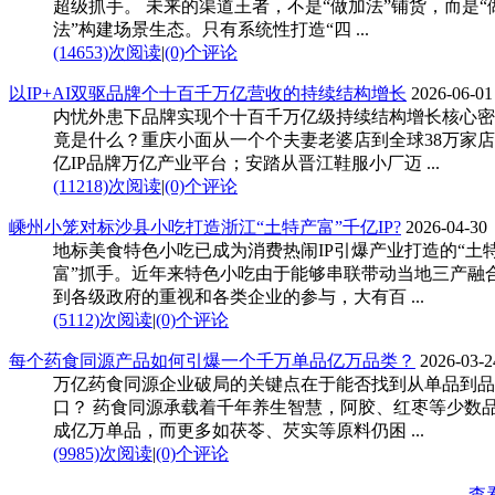
超级抓手。 未来的渠道王者，不是“做加法”铺货，而是“
法”构建场景生态。只有系统性打造“四 ...
(14653)次阅读
|
(0)个评论
以IP+AI双驱品牌个十百千万亿营收的持续结构增长
2026-06-01
内忧外患下品牌实现个十百千万亿级持续结构增长核心密
竟是什么？重庆小面从一个个夫妻老婆店到全球38万家
亿IP品牌万亿产业平台；安踏从晋江鞋服小厂迈 ...
(11218)次阅读
|
(0)个评论
嵊州小笼对标沙县小吃打造浙江“土特产富”千亿IP?
2026-04-30
地标美食特色小吃已成为消费热闹IP引爆产业打造的“土
富”抓手。近年来特色小吃由于能够串联带动当地三产融
到各级政府的重视和各类企业的参与，大有百 ...
(5112)次阅读
|
(0)个评论
每个药食同源产品如何引爆一个千万单品亿万品类？
2026-03-2
万亿药食同源企业破局的关键点在于能否找到从单品到品
口？ 药食同源承载着千年养生智慧，阿胶、红枣等少数
成亿万单品，而更多如茯苓、芡实等原料仍困 ...
(9985)次阅读
|
(0)个评论
查