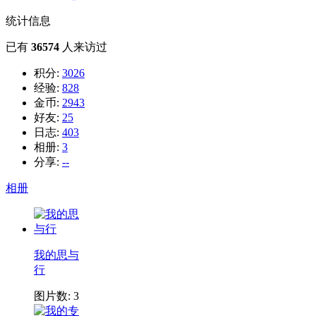
统计信息
已有
36574
人来访过
积分:
3026
经验:
828
金币:
2943
好友:
25
日志:
403
相册:
3
分享:
--
相册
我的思与
行
图片数: 3