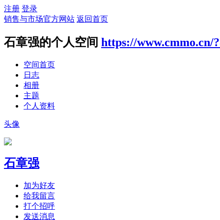
注册
登录
销售与市场官方网站
返回首页
石章强的个人空间
https://www.cmmo.cn/
空间首页
日志
相册
主题
个人资料
头像
石章强
加为好友
给我留言
打个招呼
发送消息