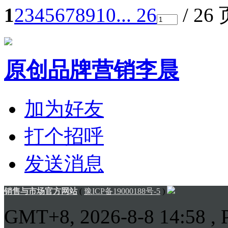
1
2
3
4
5
6
7
8
9
10
... 26
/ 26
原创品牌营销李晨
加为好友
打个招呼
发送消息
销售与市场官方网站
(
豫ICP备19000188号-5
)
GMT+8, 2026-8-8 14:58
, 