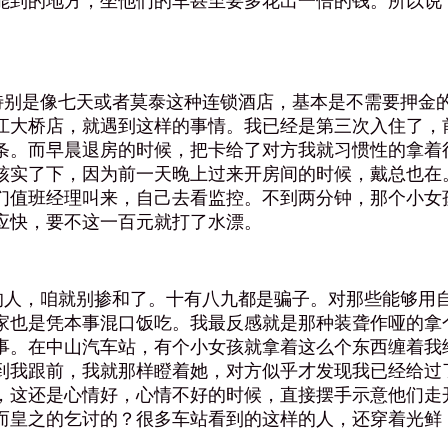
能到的地方，坐他们的车甚至要多花出一倍的钱。所以说
别是像七天或者莫泰这种连锁酒店，基本是不需要押金的
江大桥店，就遇到这样的事情。我已经是第三次入住了，
条。而早晨退房的时候，把卡给了对方我就习惯性的拿着
核实了下，因为前一天晚上过来开房间的时候，戴总也在
们值班经理叫来，自己去看监控。不到两分钟，那个小女
应快，要不这一百元就打了水漂。
人，咱就别掺和了。十有八九都是骗子。对那些能够用自
家也是凭本事混口饭吃。我最反感就是那种装聋作哑的拿
事。在中山汽车站，有个小女孩就拿着这么个东西缠着我
到我跟前，我就那样瞪着她，对方似乎才发现我已经给过
，这还是心情好，心情不好的时候，直接摆手示意他们走
而皇之的乞讨的？很多车站看到的这样的人，还穿着光鲜