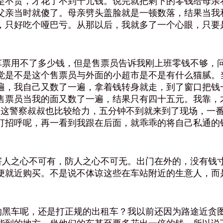
是不贵，才花了不到十元钱。说完就把剩下的零钱给母亲
父亲当时就傻了。母亲劈头盖脸就是一顿数落，结果当我
，只好吃个哑巴亏。从那以后，我就多了一个心眼，只要
票用不了多少钱，但是售票员告诉我刚上班零钱不够，问
觉是不是这个售票员与外面的小超市是不是有什么猫腻。
遍，我自己又数了一遍，拿着钱转身就走，到了窗口把钱
售票员当我的面又数了一遍，结果只有四十五元。我靠，
警，这警察叔叔也比较给力，五分钟不到就来到了现场，一
打招呼呢，再一看到我跟在后面，就乖乖的将自己私通的
人之心不可有，防人之心不可无。出门在外的，没有钱寸
便就近购买。不是说不体谅这些在车站附近的生意人，而
黑车呢，还是打正规的出租车？我以前还因为路途近贪图