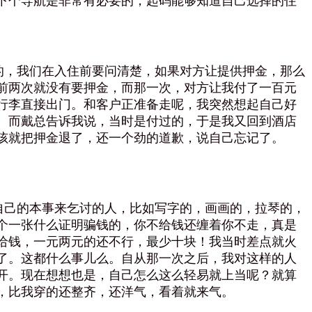
下个导航是非常有必要的，起码能够知道自己选择的住
，我们在入住前要问清楚，如果对方让提供押金，那么
前两次就没有要押金，而那一次，对方让我付了一百元
行李直接出门。和客户正准备走呢，我突然想起自己好
。而戴总告诉我说，当时是付过的，于是我又回到酒店
孩就把押金退了，还一个劲的道歉，说自己忘记了。
己的本事来乞讨的人，比如写字的，画画的，拉琴的，
个一张什么证明骗钱的，你不给钱还缠着你不走，真是
给钱，一元两元的还不行，最少十块！我当时差点就火
了。这都什么事儿么。自从那一次之后，我对这样的人
开。现在想想也是，自己怎么这么轻易就上当呢？就算
，比我穿的还整齐，还洋气，看着就来气。