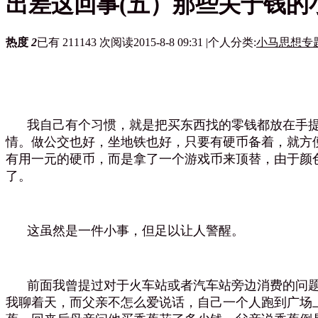
出差这回事(五）那些关于钱的
热度
2
已有 211143 次阅读
2015-8-8 09:31
|
个人分类:
小马思想专
我自己有个习惯，就是把买东西找的零钱都放在手提
情。做公交也好，坐地铁也好，只要有硬币备着，就方
有用一元的硬币，而是拿了一个游戏币来顶替，由于颜
了。
这虽然是一件小事，但足以让人警醒。
前面我曾提过对于火车站或者汽车站旁边消费的问题
我聊着天，而父亲不怎么爱说话，自己一个人跑到广场