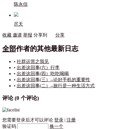
陈永信
尽天
收藏
邀请
举报
分享到
分享
全部
作者的其他最新日志
•
社群运营之我见
•
出差这回事(六）行李
•
出差这回事(四）吃吃喝喝
•
出差这回事(三）--论好手机的重要性
•
出差这回事(二）--旅行是一种生活方式
评论 (
0
个评论)
您需要登录后才可以评论
登录
|
注册
验证码
换一个