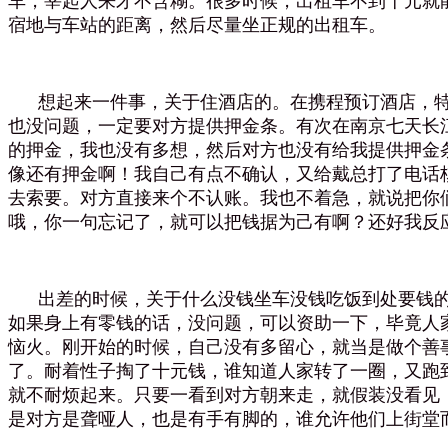
车，宰起人来才不含糊。很多时候，出租车不到十元就
宿地与车站的距离，然后尽量坐正规的出租车。
想起来一件事，关于住酒店的。在携程预订酒店，特
也没问题，一定要对方提供押金条。有次在南京七天长
的押金，我也没有多想，然后对方也没有给我提供押金
像还有押金啊！我自己有点不确认，又给戴总打了电话
去索要。对方直接来个不认账。我也不着急，就说把你
哦，你一句忘记了，就可以把钱据为己有啊？还好我反
出差的时候，关于什么没钱坐车没钱吃饭到处要钱的
如果身上有零钱的话，没问题，可以资助一下，毕竟人
恼火。刚开始的时候，自己没有多留心，就当是做个善
了。耐着性子掏了十元钱，谁知道人家转了一圈，又跑
就不耐烦起来。只要一看到对方朝来走，就假装没看见
是对方是聋哑人，也是有手有脚的，谁允许他们上街堂