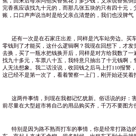
蕉，回来后母亲问他买香蕉花了多少钱，父亲说香蕉倒
完香蕉应该找九十元的，而那几张五块的只有四十元，
账，口口声声说当时是给父亲点清楚的，我们也没脾气
还有一次是在石家庄出差，同样是汽车站旁边。买车
零钱到了才能买，这什么逻辑啊？我现在回想下，才发
去换，买了一瓶水把钱换开后，同样是对方给我数了一
找九十多元，车票八十五，我特意只抽出了十元钱啊，
人无法想象。我二话没说，收回钱之后马上打110报
这已经不是第一次了，看着警察一上门，刚开始还笑着
这两件事情，到现在我都记忆犹新。俗话说的好：害
前尽量在大型超市将自己的用品购买齐，千万不要图方
特别是因为路不熟而打车的事情，你是经常打路边的