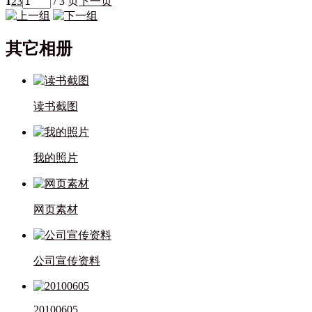
1
2
3
/ 3 页
下一页
其它相册
读书截图
我的照片
网页素材
公司宣传资料
20100605