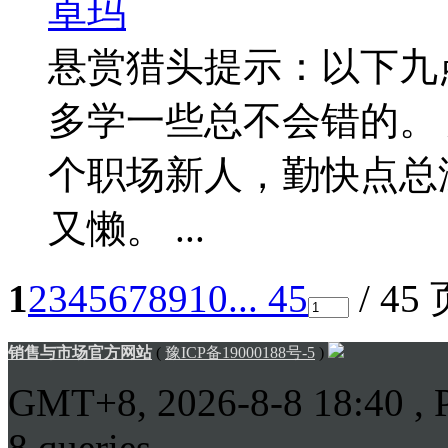
卓玛
悬赏猎头提示：以下九
多学一些总不会错的。
个职场新人，勤快点总
又懒。 ...
1
2
3
4
5
6
7
8
9
10
... 45
/ 45
销售与市场官方网站
(
豫ICP备19000188号-5
)
GMT+8, 2026-8-8 18:40
, 
8 queries .