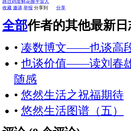
路过
鸡蛋
鲜花
握手
雷人
收藏
邀请
举报
分享到
分享
全部
作者的其他最新日
•
凑数博文——也谈高
•
也谈价值——读刘春
随感
•
悠然生活之祝福期待
•
悠然生活图谱（五）