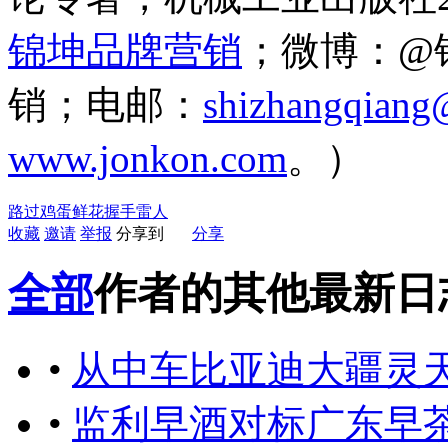
锦坤品牌营销
；微博：@
销；
电邮：
shizhangqian
www.jonkon.com
。）
路过
鸡蛋
鲜花
握手
雷人
收藏
邀请
举报
分享到
分享
全部
作者的其他最新日
•
从中车比亚迪大疆灵
•
监利早酒对标广东早