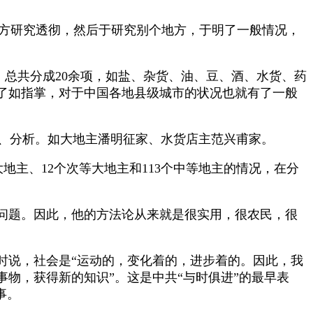
方研究透彻，然后于研究别个地方，于明了一般情况，
，总共分成
20
余项，如盐、杂货、油、豆、酒、水货、药
了如指掌，对于中国各地县级城市的状况也就有了一般
、分析。如大地主潘明征家、水货店主范兴甫家。
大地主、
12
个次等大地主和
113
个中等地主的情况，在分
的问题。因此，他的方法论从来就是很实用，很农民，很
时说，社会是
“
运动的，变化着的，进步着的。因此，我
事物，获得新的知识
”
。这是中共“与时俱进”的最早表
事。