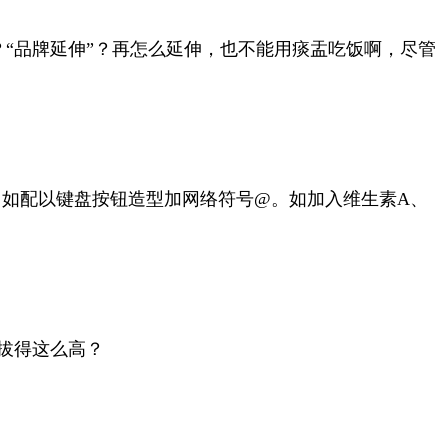
了？“品牌延伸”？再怎么延伸，也不能用痰盂吃饭啊，尽管
，如配以键盘按钮造型加网络符号
@
。如加入维生素
A
、
拔得这么高？