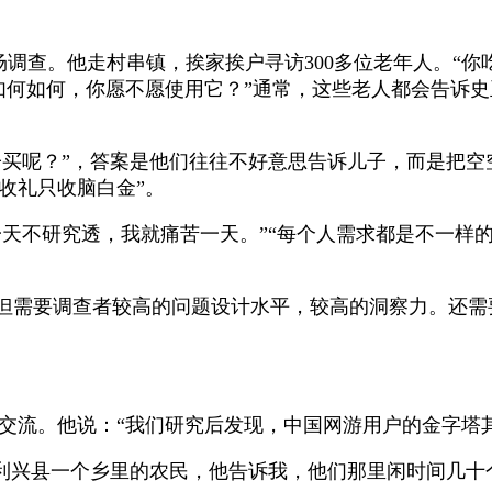
场调查。他走村串镇，挨家挨户寻访
300
多位老年人。
“
你
如何如何，你愿不愿使用它？
”
通常，这些老人都会告诉史
子买呢？
”
，答案是他们往往不好意思告诉儿子，而是把空
收礼只收脑白金
”
。
一天不研究透，我就痛苦一天。
”“
每个人需求都是不一样
但需要调查者较高的问题设计水平，较高的洞察力。还需
交流。他说：
“
我们研究后发现，中国网游用户的金字塔
利兴县一个乡里的农民，他告诉我，他们那里闲时间几十