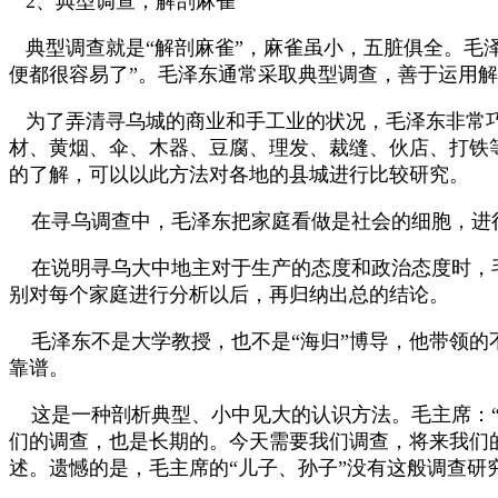
2
、典型调查，解剖麻雀
典型调查就是
“
解剖麻雀
”
，麻雀虽小，五脏俱全。毛
便都很容易了
”
。毛泽东通常采取典型调查，善于运用解
为了弄清寻乌城的商业和手工业的状况，毛泽东非常
材、黄烟、伞、木器、豆腐、理发、裁缝、伙店、打铁
的了解，可以以此方法对各地的县城进行比较研究。
在寻乌调查中，毛泽东把家庭看做是社会的细胞，进
在说明寻乌大中地主对于生产的态度和政治态度时，
别对每个家庭进行分析以后，再归纳出总的结论。
毛泽东不是大学教授，也不是“海归”博导，他带领
靠谱。
这是一种剖析典型、小中见大的认识方法。毛主席：
们的调查，也是长期的。今天需要我们调查，将来我们
述。遗憾的是，毛主席的“儿子、孙子”没有这般调查