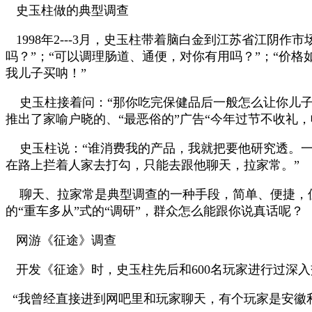
史玉柱做的典型调查
1998
年
2---3
月，史玉柱带着脑白金到江苏省江阴作市
吗？
”
；
“
可以调理肠道、通便，对你有用吗？
”
；
“
价格
我儿子买呐！
”
史玉柱接着问：
“
那你吃完保健品后一般怎么让你儿
推出了家喻户晓的、
“
最恶俗的
”
广告
“
今年过节不收礼，
史玉柱说：
“
谁消费我的产品，我就把要他研究透。
在路上拦着人家去打勾，只能去跟他聊天，拉家常。
”
聊天、拉家常是典型调查的一种手段，简单、便捷，
的“重车多从”式的“调研”，群众怎么能跟你说真话呢？
网游《征途》调查
开发《征途》时，史玉柱先后和
600
名玩家进行过深入
“我曾经直接进到网吧里和玩家聊天，有个玩家是安徽