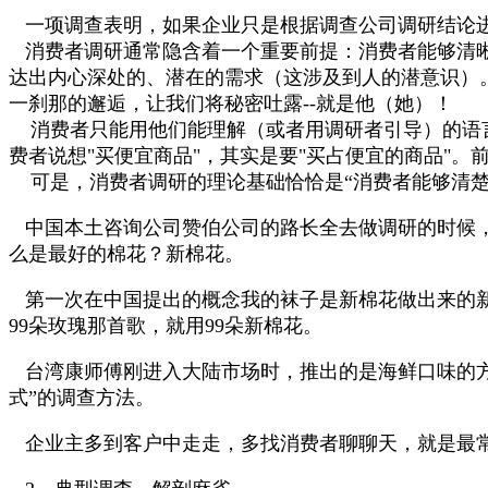
一项调查表明，如果企业只是根据调查公司调研结论
消费者调研通常隐含着一个重要前提：消费者能够清
达出内心深处的、潜在的需求（这涉及到人的潜意识）
一刹那的邂逅，让我们将秘密吐露
--
就是他（她）！
消费者只能用他们能理解（或者用调研者引导）的语
费者说想
"
买便宜商品
"
，其实是要
"
买占便宜的商品
"
。
可是，消费者调研的理论基础恰恰是“消费者能够清楚
中国本土咨询公司赞伯公司的路长全去做调研的时候，
么是最好的棉花？新棉花。
第一次在中国提出的概念我的袜子是新棉花做出来的新
99
朵玫瑰那首歌，就用
99
朵新棉花。
台湾康师傅刚进入大陆市场时，推出的是海鲜口味的
式”的调查方法。
企业主多到客户中走走，多找消费者聊聊天，就是最