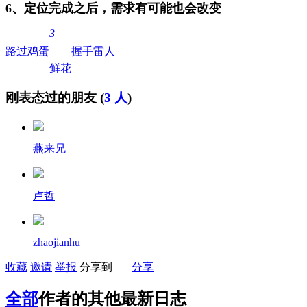
6、定位完成之后，需求有可能也会改变
3
路过
鸡蛋
握手
雷人
鲜花
刚表态过的朋友 (
3 人
)
燕来兄
卢哲
zhaojianhu
收藏
邀请
举报
分享到
分享
全部
作者的其他最新日志