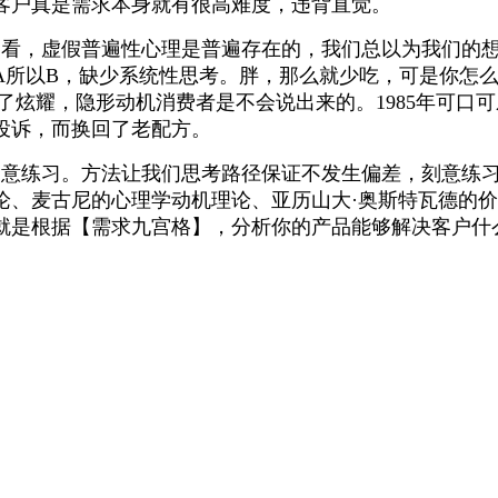
客户真是需求本身就有很高难度，违背直觉。
看，
虚假普遍性心理是普遍存在的
，我们总以为我们的
A所以B，缺少系统性思考
。胖，那么就少吃，可是你怎
了炫耀，
隐形动机消费者是不会说出来的
。1985年可
投诉，而换回了老配方。
刻意练习
。方法让我们思考路径保证不发生偏差，刻意练
论、麦古尼的心理学动机理论、亚历山大·奥斯特瓦德的
就是根据【
需求九宫格】，分析你的产品能够解决客户什