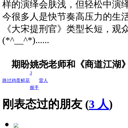
样的演绎会肤浅，但轻松中演
今很多人是快节奏高压力的生
《大宋提刑官》类型长短，观
(*^__^*)......
期盼姚尧老师和《商道江湖》有多
3
路过
鸡蛋
鲜花
雷人
握手
刚表态过的朋友 (
3 人
)