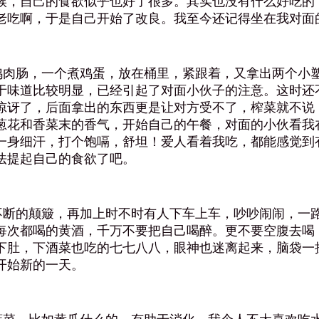
候，自己的食欲似乎也好了很多。其实也没有什么好吃的
老吃啊，于是自己开始了改良。我至今还记得坐在我对面
肉肠，一个煮鸡蛋，放在桶里，紧跟着，又拿出两个小塑
于味道比较明显，已经引起了对面小伙子的注意。这时还
惊讶了，后面拿出的东西更是让对方受不了，榨菜就不说
葱花和香菜末的香气，开始自己的午餐，对面的小伙看我
一身细汗，打个饱嗝，舒坦！爱人看着我吃，都能感觉到
法提起自己的食欲了吧。
断的颠簸，再加上时不时有人下车上车，吵吵闹闹，一路
每次都喝的黄酒，千万不要把自己喝醉。更不要空腹去喝
下肚，下酒菜也吃的七七八八，眼神也迷离起来，脑袋一
开始新的一天。