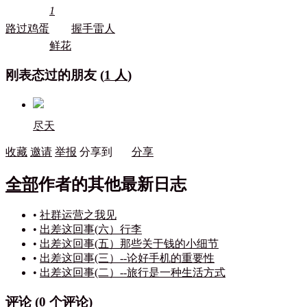
1
路过
鸡蛋
握手
雷人
鲜花
刚表态过的朋友 (
1 人
)
尽天
收藏
邀请
举报
分享到
分享
全部
作者的其他最新日志
•
社群运营之我见
•
出差这回事(六）行李
•
出差这回事(五）那些关于钱的小细节
•
出差这回事(三）--论好手机的重要性
•
出差这回事(二）--旅行是一种生活方式
评论 (
0
个评论)