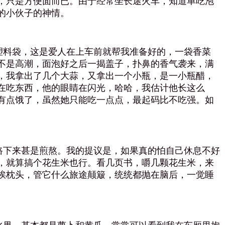
，只是方便面而已。由于经常坐长途火车，知道单吃泡
的小伙子的神情。
料袋，这是爱人在上车前就帮我准备好的，一袋香菜
不是高潮，面泡好之后一揭盖子，扑鼻的香气袭来，满
，我拿出了几个大蒜，又拿出一个小瓶，是一小瓶醋，
在吃东西，他的眼睛在闪光，哈哈，我估计他长这么
有点饿了，虽然她只能吃一点点，最起码比不吃强。如
下来甚是煎熬。我的提议是，如果真的怕自己休息不好
，就算搞个花生米也行。看几页书，嚼几颗花生米，来
挨枕头，管它什么旅途颠簸，统统都抛在脑后，一觉睡