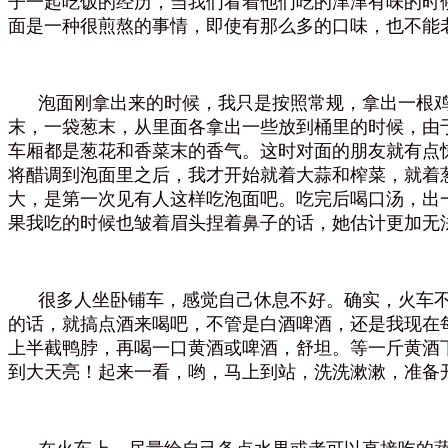
子一起吃饭的经历，当我们看着他们吃的津津有味的时
面是一种很煎熬的事情，即使有那么多的口味，也不能
泡面刚拿出来的时候，我只是按照常规，拿出一根鸡
末，一袋葱末，从里面各拿出一些放到桶里的时候，由
车厢都是葱花和香菜末的香气。这时对面的朋友就有点
将醋调到泡面里之后，我才开始就着大蒜和榨菜，就着
大，是第一次见有人这样吃泡面吧。吃完后喝口汤，出
果我吃的时候也皱着眉头捏着鼻子的话，她估计更加无
很多人坐卧铺车，感觉自己休息不好。确实，火车不
的话，就搞点酒来喝吧，不管是白酒啤酒，还是我现在
上半截鸭脖，再喝一口黄酒或啤酒，舒坦。等一斤黄酒
到大天亮！起来一看，哟，马上到站，洗洗漱漱，准备