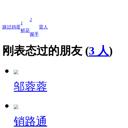
2
1
路过
鸡蛋
雷人
鲜花
握手
刚表态过的朋友 (
3 人
)
邬蓉蓉
销路通