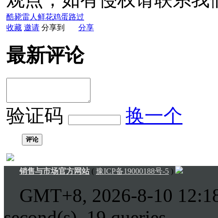
酷毙
雷人
鲜花
鸡蛋
路过
收藏
邀请
分享到
分享
最新评论
验证码
换一个
评论
销售与市场官方网站
(
豫ICP备19000188号-5
)
GMT+8, 2026-8-10 12:1
second(s), 19 queries .