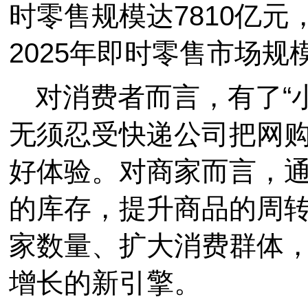
时零售规模达7810亿元
2025年即时零售市场规
对消费者而言，有了“
无须忍受快递公司把网
好体验。对商家而言，
的库存，提升商品的周
家数量、扩大消费群体，
增长的新引擎。