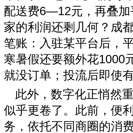
配送费6—12元，再叠
家的利润还剩几何？成
笔账：入驻某平台后，平
寒暑假还要额外花100
就没订单；投流后即使
此外，数字化正悄然
似乎更卷了。此前，便
务，依托不同商圈的消