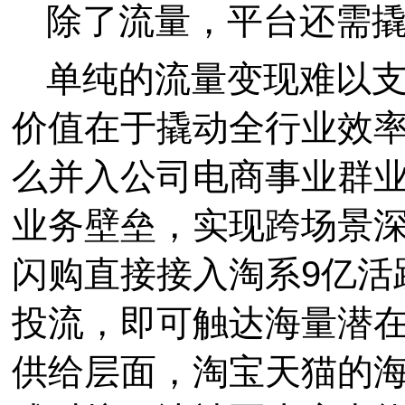
除了流量，平台还需
单纯的流量变现难以
价值在于撬动全行业效率
么并入公司电商事业群
业务壁垒，实现跨场景
闪购直接接入淘系9亿活
投流，即可触达海量潜
供给层面，淘宝天猫的