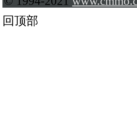
© 1994-2021
www.cmmo.
回顶部