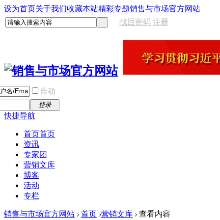
设为首页
关于我们
收藏本站
精彩专题
销售与市场官方网站
找回密码
注册
自动
登录
快捷导航
首页
首页
资讯
专家团
营销文库
博客
活动
专栏
销售与市场官方网站
›
首页
›
营销文库
›
查看内容