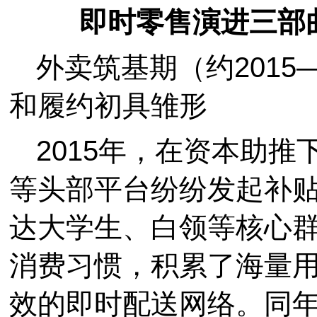
即时零售演进三部
外卖筑基期（约2015
和履约初具雏形
2015年，在资本助
等头部平台纷纷发起补
达大学生、白领等核心
消费习惯，积累了海量
效的即时配送网络。同年