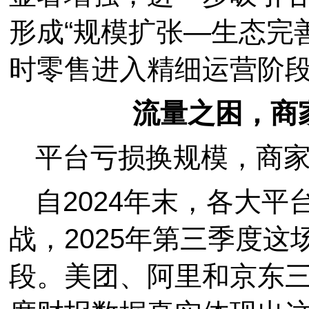
形成“规模扩张—生态完
时零售进入精细运营阶
流量之困，商
平台亏损换规模，商
自2024年末，各大
战，2025年第三季度
段。美团、阿里和京东三