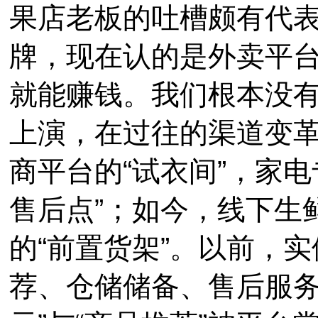
果店老板的吐槽颇有代表
牌，现在认的是外卖平
就能赚钱。我们根本没有
上演，在过往的渠道变
商平台的“试衣间”，家
售后点”；如今，线下生
的“前置货架”。以前，
荐、仓储储备、售后服务