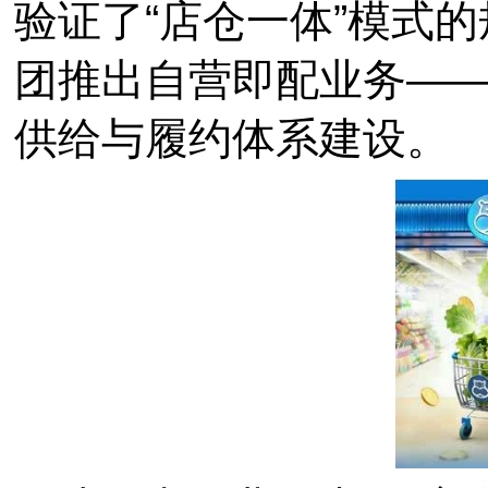
验证了“店仓一体”模式的
团推出自营即配业务—
供给与履约体系建设。