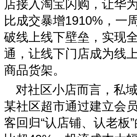
店接入淘宝闪购，让华为
比成交暴增1910%，一
破线上线下壁垒，实现
通，让线下门店成为线
商品货架。
对社区小店而言，私
某社区超市通过建立会
客回归“认店铺、认老板