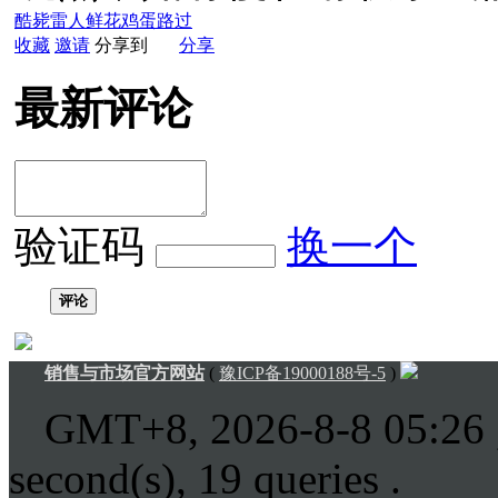
酷毙
雷人
鲜花
鸡蛋
路过
收藏
邀请
分享到
分享
最新评论
验证码
换一个
评论
销售与市场官方网站
(
豫ICP备19000188号-5
)
GMT+8, 2026-8-8 05:26
second(s), 19 queries .