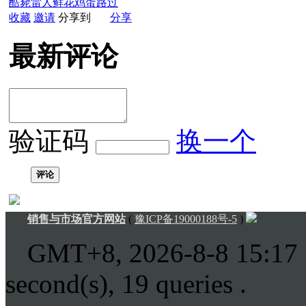
酷毙
雷人
鲜花
鸡蛋
路过
收藏
邀请
分享到
分享
最新评论
验证码
换一个
评论
销售与市场官方网站
(
豫ICP备19000188号-5
)
GMT+8, 2026-8-8 15:17
second(s), 19 queries .