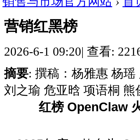
销售与市场官方网站
›
首
营销红黑榜
2026-6-1 09:20
|
查看: 221
摘要
: 撰稿：杨雅惠 杨瑶
刘之瑜 危亚晗 项语桐 熊
红榜 OpenCla