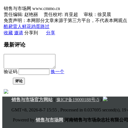
销售与市场网 www.cmmo.cn
责任编辑: 赵艳丽 责任校对: 肖亚超 审核：徐昊晨
免责声明：本网部分文章来源于第三方平台，不代表本网观点
酷毙
雷人
鲜花
鸡蛋
路过
收藏
邀请
分享到
分享
最新评论
验证码
换一个
评论
销售与市场官方网站
(
豫ICP备19000188号-5
)
GMT+8, 2026-8-7 15:55
, Processed in 0.037695 second(s), 19 q
Powered by
销售与市场网
河南销售与市场杂志社有限公