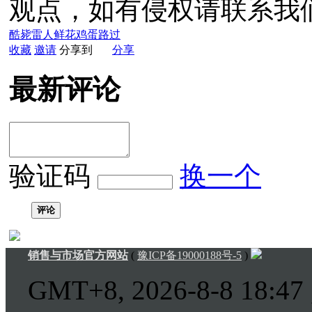
观点，如有侵权请联系我
酷毙
雷人
鲜花
鸡蛋
路过
收藏
邀请
分享到
分享
最新评论
验证码
换一个
评论
销售与市场官方网站
(
豫ICP备19000188号-5
)
GMT+8, 2026-8-8 18:47