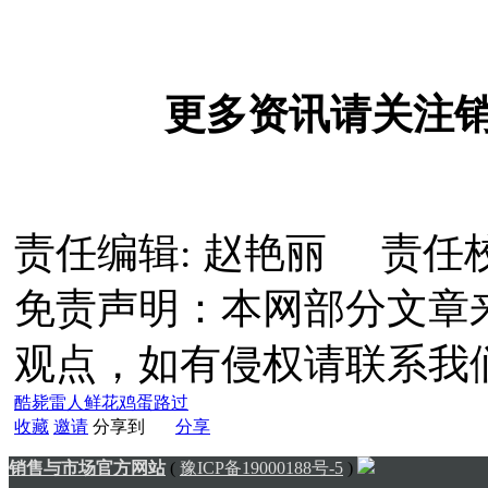
更多资讯请关注
责任编辑: 赵艳丽 责任
免责声明：本网部分文章
观点，如有侵权请联系我
酷毙
雷人
鲜花
鸡蛋
路过
收藏
邀请
分享到
分享
销售与市场官方网站
(
豫ICP备19000188号-5
)