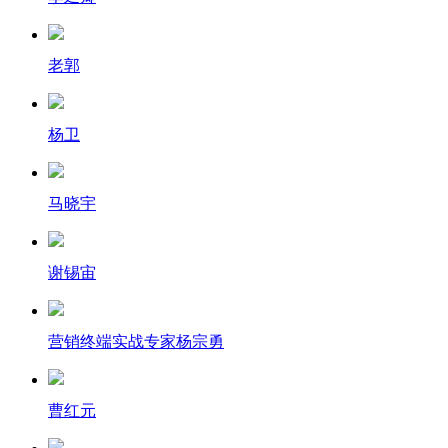
老郭
杨卫
马晓宇
谢锡宙
营销终端实战专家杨宗勇
曹红元