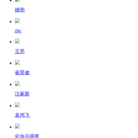
姚尧
zbc
王亮
崔景健
汪家新
袁鸿飞
化妆品观察